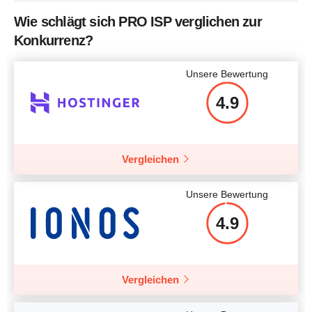
Bandbreite
Unbegrenzt
Wie schlägt sich PRO ISP verglichen zur
Prozessor / CPU
1 core
Konkurrenz?
Arbeitsspeicher / RAM
512 MB
Unsere Bewertung
Preis
$
51.64
4.9
Vergleichen
Mehr Details
Unsere Bewertung
4.9
Vergleichen