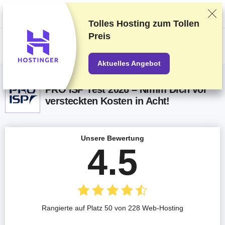
Wir bewerten die Anbieter auf Grundlage strenger Tests und Bewertungen,
berücksichtigen aber auch Dein Feedback und unsere geschäftlichen
Vereinbarungen mit den Anbietern.
Diese Seite enthält Affiliate-Links
.
Tolles Hosting zum
Tollen
Preis
US$
Aktuelles Angebot
PRO ISP Test 2026 – Nimm Dich vor
versteckten Kosten in Acht!
Unsere Bewertung
4.5
Rangierte auf Platz 50 von 228 Web-Hosting