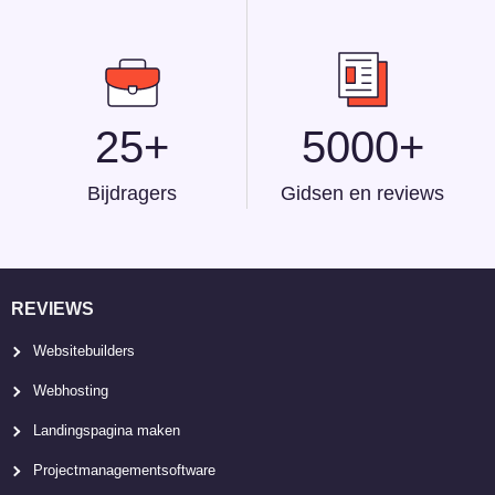
25+
5000+
Bijdragers
Gidsen en reviews
REVIEWS
Websitebuilders
Webhosting
Landingspagina maken
Projectmanagementsoftware