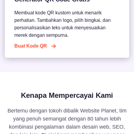
Membuat kode QR kustom untuk menarik
perhatian. Tambahkan logo, pilih bingkai, dan
personalisasikan teks untuk menyesuaikan
merek dengan sempurna.
Buat Kode QR
Kenapa Mempercayai Kami
Bertemu dengan tokoh dibalik Website Planet, tim
yang penuh semangat dengan 80 tahun lebih
kombinasi pengalaman dalam desain web, SEO,