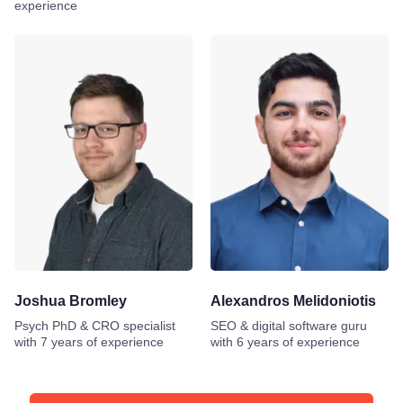
experience
Joshua Bromley
Alexandros Melidoniotis
Psych PhD & CRO specialist
SEO & digital software guru
with 7 years of experience
with 6 years of experience