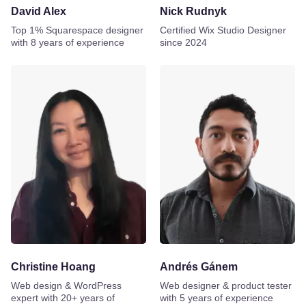
David Alex
Nick Rudnyk
Top 1% Squarespace designer
Certified Wix Studio Designer
with 8 years of experience
since 2024
Christine Hoang
Andrés Gánem
Web design & WordPress
Web designer & product tester
expert with 20+ years of
with 5 years of experience