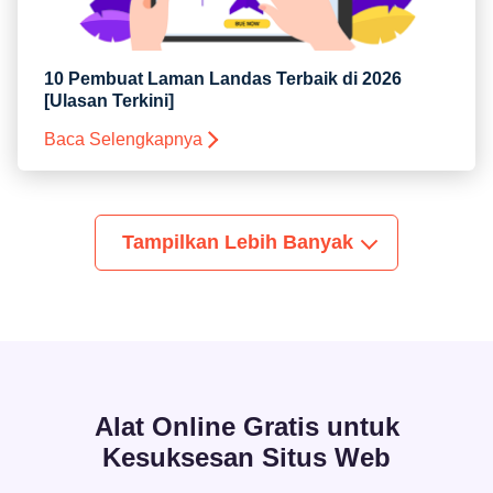
10 Pembuat Laman Landas Terbaik di 2026
[Ulasan Terkini]
Baca Selengkapnya
Tampilkan Lebih Banyak
Alat Online Gratis untuk
Kesuksesan Situs Web