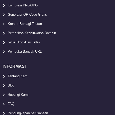
Kompresi PNG/JPG
Generator QR Code Gratis
Kreator Berbagi Tautan
Pemeriksa Kedaluwarsa Domain
Situs Drop Atau Tidak
Pembuka Banyak URL
INFORMASI
Tentang Kami
Blog
Hubungi Kami
FAQ
Pengungkapan perusahaan