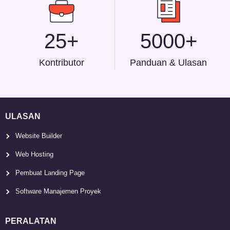
25+
5000+
Kontributor
Panduan & Ulasan
ULASAN
Website Builder
Web Hosting
Pembuat Landing Page
Software Manajemen Proyek
PERALATAN