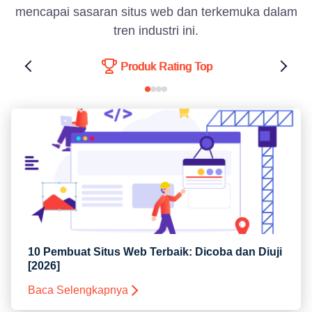
mencapai sasaran situs web dan terkemuka dalam
tren industri ini.
Produk Rating Top
10 Pembuat Situs Web Terbaik: Dicoba dan Diuji
[2026]
Baca Selengkapnya