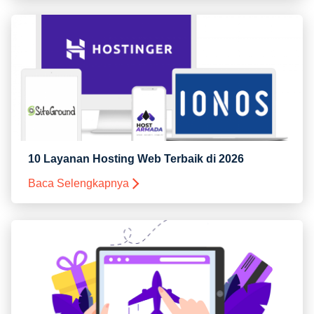
10 Layanan Hosting Web Terbaik di 2026
Baca Selengkapnya