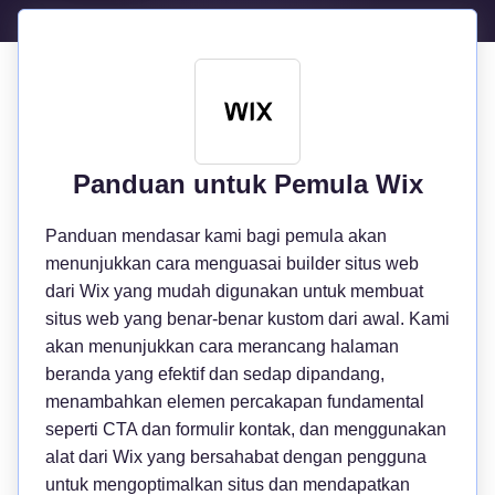
Panduan untuk Pemula Wix
Panduan mendasar kami bagi pemula akan
menunjukkan cara menguasai builder situs web
dari Wix yang mudah digunakan untuk membuat
situs web yang benar-benar kustom dari awal. Kami
akan menunjukkan cara merancang halaman
beranda yang efektif dan sedap dipandang,
menambahkan elemen percakapan fundamental
seperti CTA dan formulir kontak, dan menggunakan
alat dari Wix yang bersahabat dengan pengguna
untuk mengoptimalkan situs dan mendapatkan