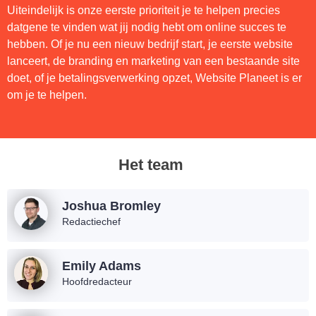
Uiteindelijk is onze eerste prioriteit je te helpen precies
datgene te vinden wat jij nodig hebt om online succes te
hebben. Of je nu een nieuw bedrijf start, je eerste website
lanceert, de branding en marketing van een bestaande site
doet, of je betalingsverwerking opzet, Website Planeet is er
om je te helpen.
Het team
Joshua Bromley
Redactiechef
Emily Adams
Hoofdredacteur