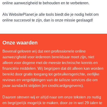
online aanwezigheid te behouden en te verbeteren.
Als WebsitePlanet je alle tools biedt die je nodig hebt om
online succesvol te zijn, dan is onze missie geslaagd!
Onze waarden
Bovenal geloven wij dat een professionele online
aanwezigheid voor iedereen bereikbaar moet zijn, niet
alleen voor degene met de meeste technische kennis en
financiële middelen. Wij begrijpen dat dit alleen kan worden
bereikt door gratis toegang tot gebruikersgerichte, eerlijke
reviews en vergelijkingen van de talloze services die om
jouw aandacht strijden (en creditcardgegevens).
Daarom streven wij er altijd naar om onze teksten zo nuttig
en begrijpelijk mogelijk te maken, door ze in wel 29 talen te