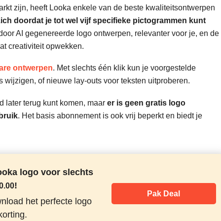
kt zijn, heeft Looka enkele van de beste kwaliteitsontwerpen
ch doordat je tot wel vijf specifieke pictogrammen kunt
door AI gegenereerde logo ontwerpen, relevanter voor je, en de
t creativiteit opwekken.
are ontwerpen
. Met slechts één klik kun je voorgestelde
 wijzigen, of nieuwe lay-outs voor teksten uitproberen.
jd later terug kunt komen, maar
er is geen gratis logo
bruik
. Het basis abonnement is ook vrij beperkt en biedt je
ooka logo voor slechts
!
0.00
Pak Deal
nload het perfecte logo
orting.