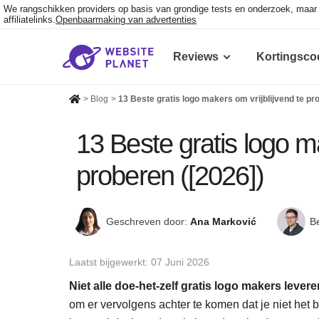
We rangschikken providers op basis van grondige tests en onderzoek, maa
affiliatelinks.
Openbaarmaking van advertenties
Reviews
Kortingsco
>
Blog
>
13 Beste gratis logo makers om vrijblijvend te pr
13 Beste gratis logo ma
proberen ([2026])
Geschreven door:
Ana Marković
B
Laatst bijgewerkt:
07 Juni 2026
Niet alle doe-het-zelf gratis logo makers lever
om er vervolgens achter te komen dat je niet het 