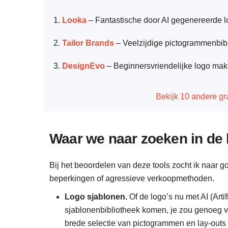
Looka
–
Fantastische door AI gegenereerde l
Tailor Brands
–
Veelzijdige pictogrammenbibli
DesignEvo
–
Beginnersvriendelijke logo make
Bekijk 10 andere gr
Waar we naar zoeken in de 
Bij het beoordelen van deze tools zocht ik naar g
beperkingen of agressieve verkoopmethoden.
Logo sjablonen.
Of de logo’s nu met AI (Artif
sjablonenbibliotheek komen, je zou genoeg va
brede selectie van pictogrammen en lay-outs z