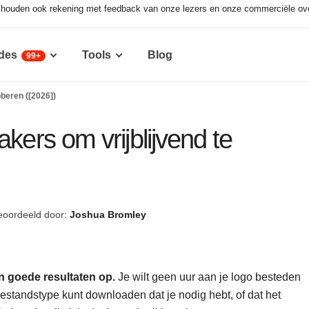
r houden ook rekening met feedback van onze lezers en onze commerciële o
des
Tools
Blog
99+
oberen ([2026])
kers om vrijblijvend te
eoordeeld door:
Joshua Bromley
en goede resultaten op.
Je wilt geen uur aan je logo besteden
bestandstype kunt downloaden dat je nodig hebt, of dat het