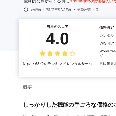
最終的な判断をする前に
Hostingerの低価格のプ
公開日：
2017年8月27日
更新回数： 3
当社のスコア
価格設定
4.0
レンタル
VPS ホ
WordPr
グ
再販業者
61位中 68 位のランキング レンタルサーバ
ー
概要
しっかりした機能の手ごろな価格の