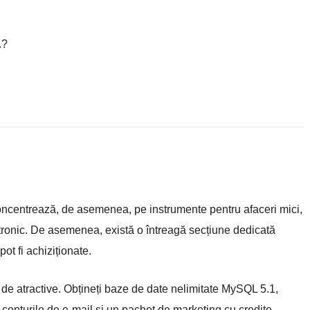
.?
oncentrează, de asemenea, pe instrumente pentru afaceri mici,
ectronic. De asemenea, există o întreagă secțiune dedicată
ot fi achiziționate.
 de atractive. Obțineți baze de date nelimitate MySQL 5.1,
 conturile de e-mail și un pachet de marketing cu credite