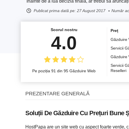
Înainte de a lua decizia finală, ar trebui sa aruncați 
Publicat prima dată pe:
27 August 2017
Număr act
Scorul nostru
Preț
4.0
Găzduire
Servicii 
Găzduire
Servicii G
Reselleri
Pe poziția 91 din 95 Găzduire Web
PREZENTARE GENERALĂ
Soluții De Găzduire Cu Prețuri Bune Și
HostPapa are un site web cu aspect foarte verde, c