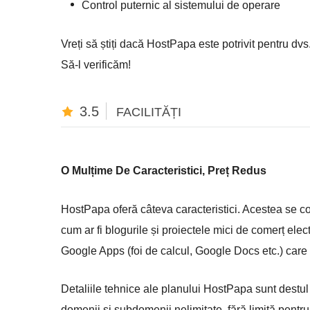
Control puternic al sistemului de operare
Vreți să știți dacă HostPapa este potrivit pentru dvs
Să-l verificăm!
3.5
FACILITĂȚI
O Mulțime De Caracteristici, Preț Redus
HostPapa oferă câteva caracteristici. Acestea se c
cum ar fi blogurile și proiectele mici de comerț el
Google Apps (foi de calcul, Google Docs etc.) care p
Detaliile tehnice ale planului HostPapa sunt destul
domenii și subdomenii nelimitate, fără limită pentru