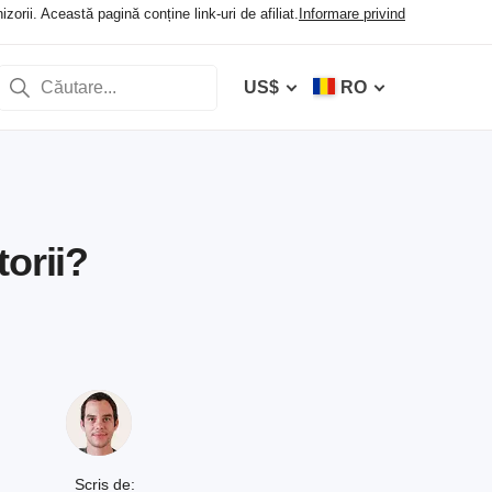
orii. Această pagină conține link-uri de afiliat.
Informare privind
US$
RO
orii?
Scris de: