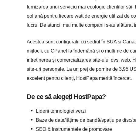
furnizarea unui serviciu mai ecologic clienților săi
eoliană pentru fiecare watt de energie utilizat de 
lucru. De atunci, mai multe companii s-au alăturat t
Acestea sunt configurații cu sediul în SUA și Canad
mijlocii, cu CPanel la îndemână și o mulțime de cara
întreținerea și comercializarea site-ului dvs. web
site-uri personale. La un preț de pornire de 3,95 US
excelent pentru clienți, HostPapa merită încercat.
De ce să alegeți HostPapa?
Liderii tehnologiei verzi
Baze de date/lățime de bandă/spațiu pe disc/
SEO & Instrumentele de promovare