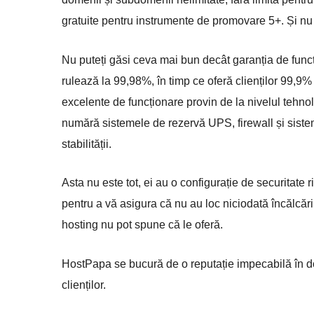
gratuite pentru instrumente de promovare 5+. Și nu ui
Nu puteți găsi ceva mai bun decât garanția de fun
rulează la 99,98%, în timp ce oferă clienților 99,9% p
excelente de funcționare provin de la nivelul tehnolo
numără sistemele de rezervă UPS, firewall și siste
stabilității.
Asta nu este tot, ei au o configurație de securitate 
pentru a vă asigura că nu au loc niciodată încălcăr
hosting nu pot spune că le oferă.
HostPapa se bucură de o reputație impecabilă în domen
clienților.