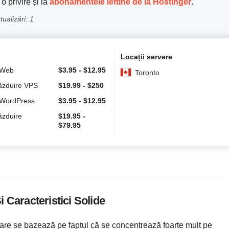
o privire și la
abonamentele ieftine de la Hostinger
.
ualizări: 1
Locații servere
 Web
$
3.95
-
$
12.95
Toronto
Găzduire VPS
$
19.99
-
$
250
 WordPress
$
3.95
-
$
12.95
ăzduire
$
19.95
-
$
79.95
 Caracteristici Solide
are se bazează pe faptul că se concentrează foarte mult pe