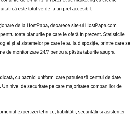
tați că este totul verde la un preț accesibil.
cționare de la HostPapa, deoarece site-ul HostPapa.com
entru toate planurile pe care le oferă în prezent. Statisticile
giei și al sistemelor pe care le au la dispoziție, printre care se
me de monitorizare 24/7 pentru a păstra taburile asupra
ridicată, cu paznici uniformi care patrulează centrul de date
i. Un nivel de securitate pe care majoritatea companiilor de
iul expertizei tehnice, fiabilității, securității și asistenței