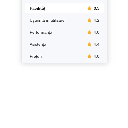
Facilități
3.5
Ușurință în utilizare
4.2
Performanţă
4.0
Asistență
4.4
Prețuri
4.0