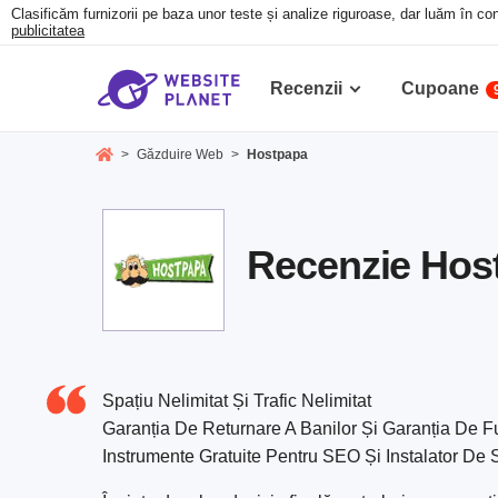
Clasificăm furnizorii pe baza unor teste și analize riguroase, dar luăm în con
publicitatea
Recenzii
Cupoane
>
Găzduire Web
>
Hostpapa
Recenzie Host
Spațiu Nelimitat Și Trafic Nelimitat
Garanția De Returnare A Banilor Și Garanția De 
Instrumente Gratuite Pentru SEO Și Instalator De S