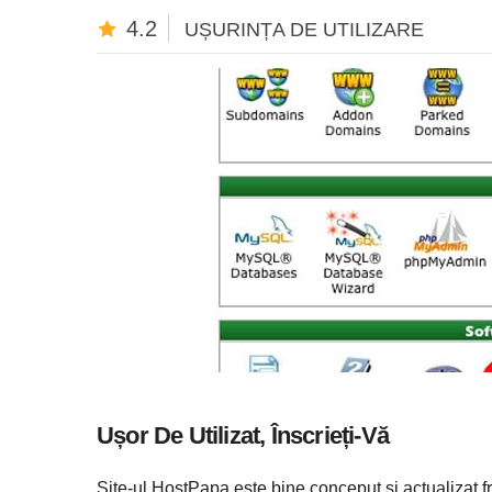
4.2
UȘURINȚA DE UTILIZARE
Ușor De Utilizat, Înscrieți-Vă
Site-ul HostPapa este bine conceput și actualizat f