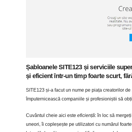
Șabloanele SITE123 și serviciile super
și eficient într-un timp foarte scurt,
SITE123 și-a facut un nume pe piața creatorilor de
împuternicească companiile și profesioniștii să obțin
Cuvântul cheie aici este
eficiență
: în loc să mergeț
uneori, îi copleșește pe utilizatori cu numărul foar