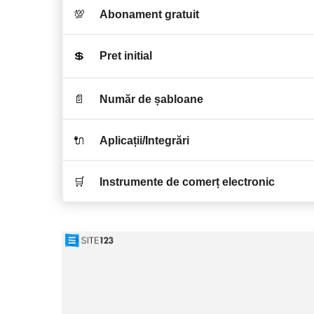
💯
Abonament gratuit
💲
Pret initial
📄
Număr de șabloane
🔌
Aplicații/Integrări
🛒
Instrumente de comerț electronic