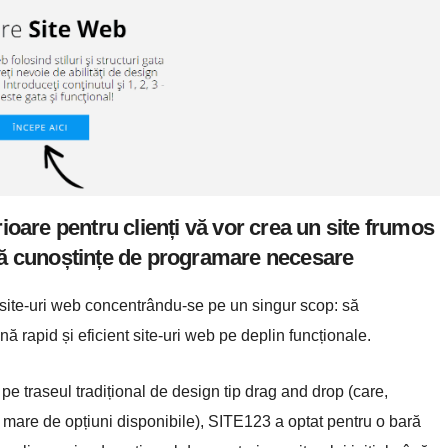
ioare pentru clienți vă vor crea un site frumos
 fără cunoștințe de programare necesare
 site-uri web concentrându-se pe un singur scop: să
ă rapid și eficient site-uri web pe deplin funcționale.
i pe traseul tradițional de design tip drag and drop (care,
te mare de opțiuni disponibile), SITE123 a optat pentru o bară