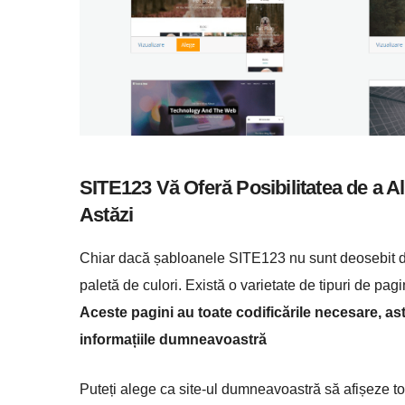
SITE123 Vă Oferă Posibilitatea de a A
Astăzi
Chiar dacă șabloanele SITE123 nu sunt deosebit de in
paletă de culori. Există o varietate de tipuri de pag
Aceste pagini au toate codificările necesare, astf
informațiile dumneavoastră
Puteți alege ca site-ul dumneavoastră să afișeze to