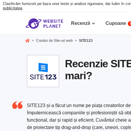
Clasificăm furnizorii pe baza unor teste și analize riguroase, dar luăm în con
publicitatea
Recenzii
Cupoane
>
Creator de Site-uri web
>
SITE123
Recenzie SITE
mari?
SITE123 și-a făcut un nume pe piața creatorilor de
împuternicească companiile și profesioniștii să ob
funcțional, dar și rapid și eficient. Cuvântul cheie a
de proiectare tip drag-and-drop (care, uneori, copl