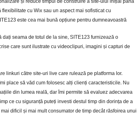
nalizare și reduce timpul de construire a site-ului inițial până
 flexibilitate cu Wix sau un aspect mai sofisticat cu
, SITE123 este cea mai bună opțiune pentru dumneavoastră
ă dați seama de totul de la sine, SITE123 furnizează o
ise care sunt ilustrate cu videoclipuri, imagini și capturi de
 linkuri către site-uri live care rulează pe platforma lor.
 place să văd cum folosesc alți clienți caracteristicile. Nu
uațiile din lumea reală, dar îmi permite să evaluez adecvarea
timp ce cu siguranță puteți investi destul timp din dorința de a
 mai dificil și mai mult consumator de timp decât răsfoirea unui