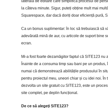
laterală de editare care simplifică procesul de perso
la câteva minute. Sigur, puteți obține mult mai multă
Squarespace, dar dacă doriți doar eficiență pură
Ca un bonus suplimentar: în loc să trebuiască să v
adevărată mină de aur, cu articole de suport bine scr
ecran.
Mi-a fost foarte dezamăgitor faptul că SITE123 nu are
Înainte de a consuma timp sau bani pe un produs, îmi
numai că demonstrează abilitățile produsului în sit
pentru proiectul meu, uneori chiar și cu idei noi. În 
dezvolta un site gratuit cu SITE123, este un proces
site complet, pe deplin funcțional.
De ce să alegeți SITE123?