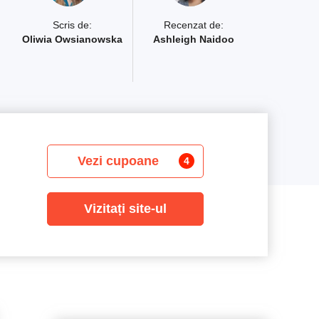
Scris de:
Recenzat de:
Oliwia Owsianowska
Ashleigh Naidoo
Vezi cupoane
4
Vizitați site-ul