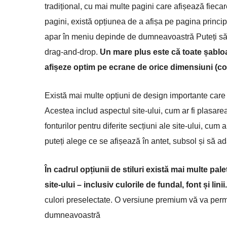
tradițional, cu mai multe pagini care afișează fieca
pagini, există opțiunea de a afișa pe pagina princi
apar în meniu depinde de dumneavoastră Puteți să sc
drag-and-drop.
Un mare plus este că toate șablo
afișeze optim pe ecrane de orice dimensiuni (com
Există mai multe opțiuni de design importante care 
Acestea includ aspectul site-ului, cum ar fi plasar
fonturilor pentru diferite secțiuni ale site-ului, cum 
puteți alege ce se afișează în antet, subsol și să 
În cadrul opțiunii de stiluri există mai multe pal
site-ului – inclusiv culorile de fundal, font și linii
culori preselectate. O versiune premium vă va permi
dumneavoastră