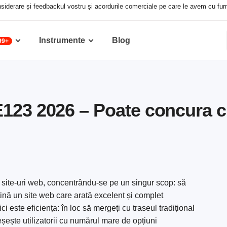
siderare și feedbackul vostru și acordurile comerciale pe care le avem cu furniz
Instrumente
Blog
99+
123 2026 – Poate concura cu
 site-uri web, concentrându-se pe un singur scop: să
țină un site web care arată excelent și complet
ici este eficiența: în loc să mergeți cu traseul tradițional
eșește utilizatorii cu numărul mare de opțiuni