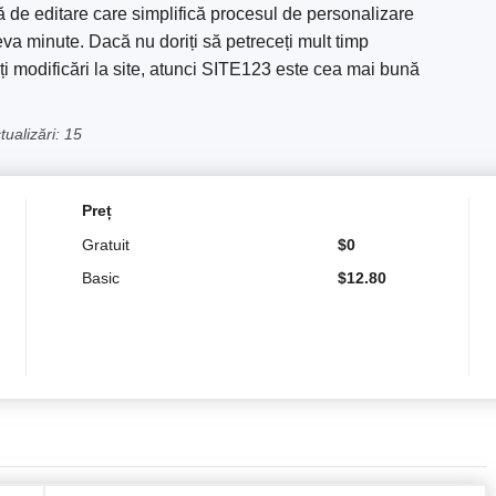
ă de editare care simplifică procesul de personalizare
teva minute. Dacă nu doriți să petreceți mult timp
eți modificări la site, atunci SITE123 este cea mai bună
ualizări: 15
Preț
Gratuit
$
0
Basic
$
12.80