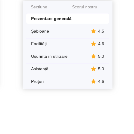
Secțiune
Scorul nostru
Prezentare generală
Șabloane
4.5
Facilități
4.6
Ușurință în utilizare
5.0
Asistență
5.0
Prețuri
4.6