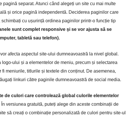
re pagină separat. Atunci când alegeți un site cu mai multe
pală și orice pagină independentă. Deciderea paginilor care
himbați cu ușurință ordinea paginilor printr-o funcție tip
anele sunt complet responsive și se vor ajusta să se
puter, tabletă sau telefon).
vor afecta aspectul site-ului dumneavoastră la nivel global.
ea logo-ului și a elementelor de meniu, precum și selectarea
ar fi meniurile, titlurile și textele din conținut. De asemenea,
adăugați linkuri către paginile dumneavoastră de social media.
ete de culori care controlează global culorile elementelor
.
În versiunea gratuită, puteți alege din aceste combinații de
te să creați o combinație personalizată de culori pentru site-ul