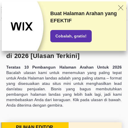
Kami memberi peringkat vendor berdasarkan pengetesan dan penelitian
yang ketat, tetapi juga mempertimbangkan umpan balik Anda dan perjanjian
komersial kami dengan penyedia. Halaman ini berisi tautan afiliasi.
Buat Halaman Arahan yang
Pengungkapan Iklan
EFEKTIF
US$
Cobalah, gratis!
10 Pembuat Laman Landas Terbaik
di 2026 [Ulasan Terkini]
Teratas 10 Pembangun Halaman Arahan Untuk 2026
Bacalah ulasan kami untuk menemukan yang paling tepat
untuk Anda Halaman landas adalah yang paling utama – format
yang disesuaikan atau situs mini untuk menghasilkan lead
dan/atau penjualan. Bisnis yang bagus membutuhkan
pembangun halaman landas yang lebih baik lagi, jadi kami
membebaskan Anda dari keraguan. Klik pada ulasan di bawah.
Anda diterima dengan gembira.
PILIHAN EDITOR