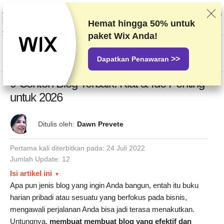
Kami memberi peringkat vendor berdasarkan pengetesan dan penelitian
yang ketat, tetapi juga mempertimbangkan umpan balik Anda dan perjanjian
komersial kami dengan penyedia. Halaman ini berisi tautan afiliasi.
Hemat hingga
50%
untuk
Pengungkapan Iklan
paket Wix Anda!
US$
>>
Dapatkan Penawaran
9 Contoh Blog Terbaik: Kiat & Ide Penting
untuk 2026
Ditulis oleh:
Dawn Prevete
Pertama kali diterbitkan pada:
24 Juli 2022
Jumlah Update: 12
Isi artikel ini
Apa pun jenis blog yang ingin Anda bangun, entah itu buku
harian pribadi atau sesuatu yang berfokus pada bisnis,
mengawali perjalanan Anda bisa jadi terasa menakutkan.
Untungnya,
membuat membuat blog yang efektif dan