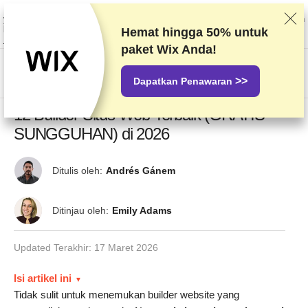
Kami memberi peringkat vendor berdasarkan pengetesan dan penelitian
yang ketat, tetapi juga mempertimbangkan umpan balik Anda dan perjanjian
komersial kami dengan penyedia. Halaman ini berisi tautan afiliasi.
Hemat hingga
50%
untuk
Pengungkapan Iklan
paket Wix Anda!
US$
>>
Dapatkan Penawaran
12 Builder Situs Web Terbaik (GRATIS
SUNGGUHAN) di 2026
Ditulis oleh:
Andrés Gánem
Ditinjau oleh:
Emily Adams
Updated Terakhir:
17 Maret 2026
Isi artikel ini
Tidak sulit untuk menemukan builder website yang