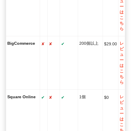
ュ
ー
は
こ
ち
ら
BigCommerce
200個以上
レ
✘
✘
✔
$
29.00
ビ
ュ
ー
は
こ
ち
ら
Square Online
1個
レ
✔
✘
✔
$
0
ビ
ュ
ー
は
こ
ち