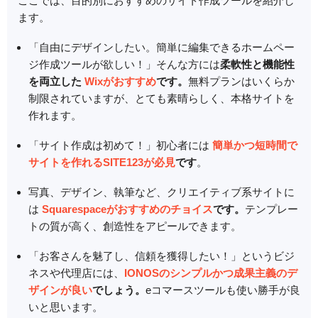
ここでは、目的別におすすめのサイト作成ツールを紹介し
ます。
「自由にデザインしたい。簡単に編集できるホームペー
ジ作成ツールが欲しい！」そんな方には
柔軟性と機能性
を両立した
Wixがおすすめ
です。
無料プランはいくらか
制限されていますが、とても素晴らしく、本格サイトを
作れます。
「サイト作成は初めて！」初心者には
簡単かつ短時間で
サイトを作れるSITE123が必見
です
。
写真、デザイン、執筆など、クリエイティブ系サイトに
は
Squarespaceがおすすめのチョイス
です。
テンプレー
トの質が高く、創造性をアピールできます。
「お客さんを魅了し、信頼を獲得したい！」というビジ
ネスや代理店には、
IONOSのシンプルかつ成果主義のデ
ザインが良い
でしょう。
eコマースツールも使い勝手が良
いと思います。