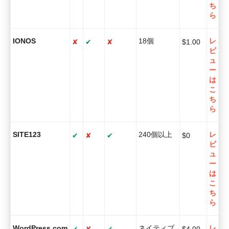
ち
ら
IONOS
18個
レ
✘
✔
✘
$
1.00
ビ
ュ
ー
は
こ
ち
ら
SITE123
240個以上
レ
✔
✘
✔
$
0
ビ
ュ
ー
は
こ
ち
ら
WordPress.com
ネイティブ
レ