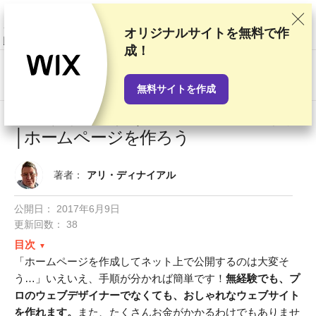
当サイトでは徹底した検証と調査をもとにおすすめランキングを作成して
いますが、読者の皆さまからのご意見やプロバイダとの商業契約も考慮し
ています。このページにはアフィリエイトリンクが含まれます。
「広告に
オリジナルサイトを無料で作
関する情報開示」
成！
US$
無料サイトを作成
Webサイトの作り方 2026年完全ガイド
│ホームページを作ろう
著者：
アリ・ディナイアル
公開日：
2017年6月9日
更新回数： 38
目次
「ホームページを作成してネット上で公開するのは大変そ
う…」いえいえ、手順が分かれば簡単です！
無経験でも、プ
ロのウェブデザイナーでなくても、おしゃれなウェブサイト
を作れます。
また、たくさんお金がかかるわけでもありませ