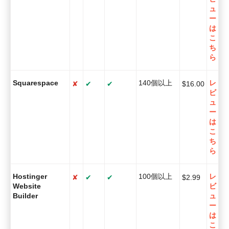
ュ
ー
は
こ
ち
ら
Squarespace
140個以上
レ
✘
✔
✔
$
16.00
ビ
ュ
ー
は
こ
ち
ら
Hostinger
100個以上
レ
✘
✔
✔
$
2.99
Website
ビ
Builder
ュ
ー
は
こ