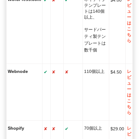
✔
✘
✔
$
4.00
テンプレー
ビ
トは140個
ュ
以上、
ー
は
こ
サードパー
ち
ティ製テン
ら
プレートは
数千個
Webnode
110個以上
レ
✔
✘
✘
$
4.50
ビ
ュ
ー
は
こ
ち
ら
Shopify
70個以上
レ
✘
✘
✔
$
29.00
ビ