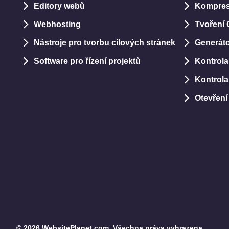
Editory webů
Kompre
Webhosting
Tvoření
Nástroje pro tvorbu cílových stránek
Generáto
Software pro řízení projektů
Kontrola
Kontrola
Otevření
© 2026 WebsitePlanet.com. Všechna práva vyhrazena.