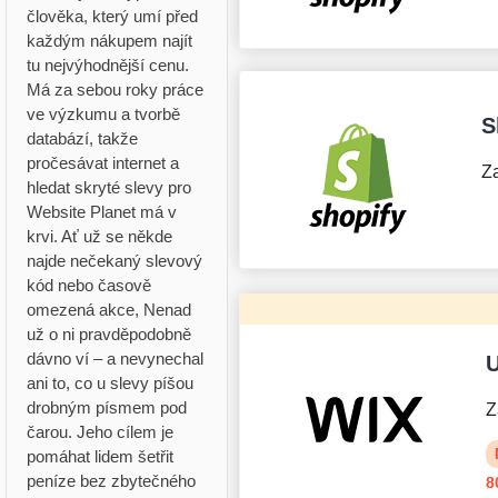
člověka, který umí před
každým nákupem najít
tu nejvýhodnější cenu.
Má za sebou roky práce
ve výzkumu a tvorbě
S
databází, takže
pročesávat internet a
Za
hledat skryté slevy pro
Website Planet má v
krvi. Ať už se někde
najde nečekaný slevový
kód nebo časově
omezená akce, Nenad
už o ni pravděpodobně
dávno ví – a nevynechal
U
ani to, co u slevy píšou
drobným písmem pod
Z
čarou. Jeho cílem je
pomáhat lidem šetřit
peníze bez zbytečného
8