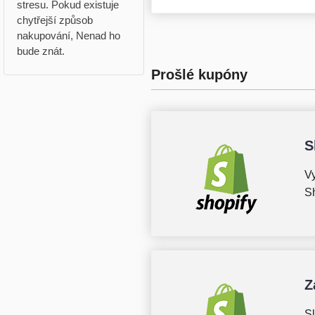
stresu. Pokud existuje
chytřejší způsob
nakupování, Nenad ho
bude znát.
Prošlé kupóny
S
Vy
Sh
Z
Sl