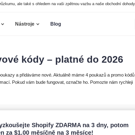
růzkumu, ale také s ohledem na vaši zpětnou vazbu a naše obchodní dohody s
Nástroje
Blog
vové kódy – platné do 2026
é poukazy a přidáváme nové. Aktuálně máme 4 poukazů a promo kódů
ormací. Pokud vám bude fungovat, označte ho. Pomozte nám rychleji
yzkoušejte Shopify ZDARMA na 3 dny, potom
en za
$
1.00
měsíčně na 3 měsíce!