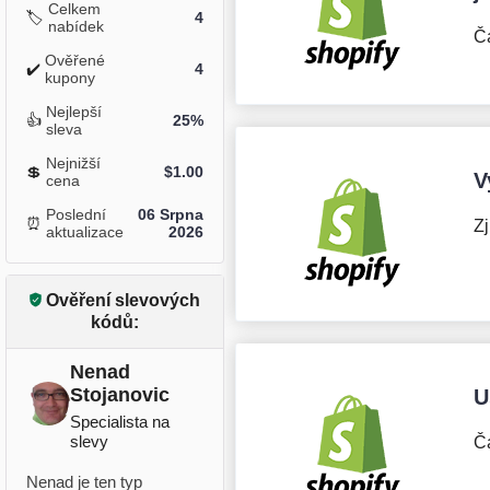
Celkem
🏷️
4
nabídek
Č
Ověřené
✔️
4
kupony
Nejlepší
👍
25%
sleva
Nejnižší
💲
$
1.00
V
cena
Poslední
06 Srpna
⏰
Zj
aktualizace
2026
Ověření slevových
kódů:
Nenad
Stojanovic
U
Specialista na
slevy
Č
Nenad je ten typ