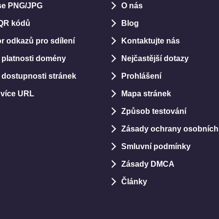
se PNG/JPG
O nás
 QR kódů
Blog
r odkazů pro sdílení
Kontaktujte nás
 platnosti domény
Nejčastější dotazy
 dostupnosti stránek
Prohlášení
 více URL
Mapa stránek
Způsob testování
Zásady ochrany osobních
Smluvní podmínky
Zásady DMCA
Články