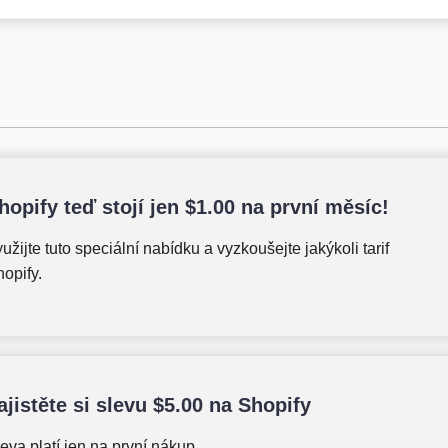
hopify teď stojí jen
$
1.00
na první měsíc!
užijte tuto speciální nabídku a vyzkoušejte jakýkoli tarif
opify.
ajistěte si slevu
$
5.00
na Shopify
eva platí jen na první nákup.