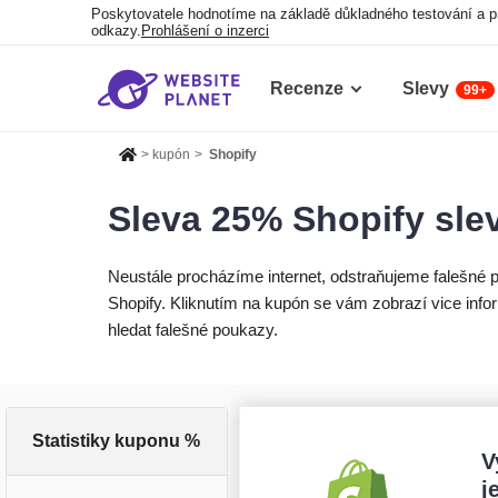
Poskytovatele hodnotíme na základě důkladného testování a p
odkazy.
Prohlášení o inzerci
Recenze
Slevy
99+
>
kupón
>
Shopify
Sleva 25% Shopify sle
Neustále procházíme internet, odstraňujeme falešn
Shopify. Kliknutím na kupón se vám zobrazí vice inf
hledat falešné poukazy.
Statistiky kuponu %
V
j