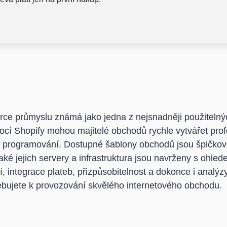
rce průmyslu známá jako jedna z nejsnadněji použitelný
cí Shopify mohou majitelé obchodů rychle vytvářet profe
tí programování. Dostupné šablony obchodů jsou špičkov
ké jejich servery a infrastruktura jsou navrženy s ohle
 integrace plateb, přizpůsobitelnost a dokonce i analýzy
řebujete k provozování skvělého internetového obchodu.