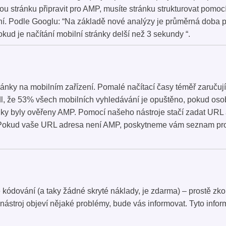
vou stránku připravit pro AMP, musíte stránku strukturovat p
ní. Podle Googlu: “Na základě nové analýzy je průměrná doba p
ud je načítání mobilní stránky delší než 3 sekundy “.
ánky na mobilním zařízení. Pomalé načítací časy téměř zaručují
dl, že 53% všech mobilních vyhledávání je opuštěno, pokud oso
tránky byly ověřeny AMP. Pomocí našeho nástroje stačí zadat URL
! Pokud vaše URL adresa není AMP, poskytneme vám seznam prob
 kódování (a taky žádné skryté náklady, je zdarma) – prostě zk
 nástroj objeví nějaké problémy, bude vás informovat. Tyto info