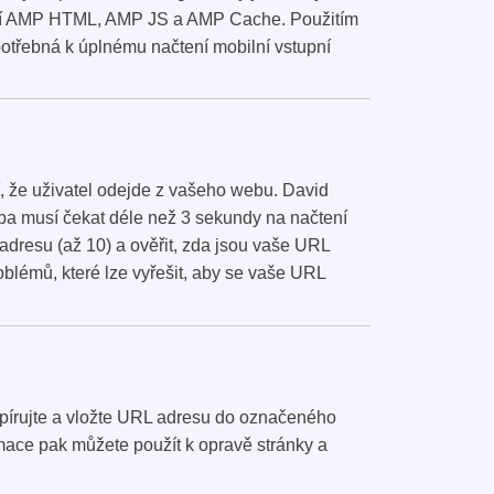
omocí AMP HTML, AMP JS a AMP Cache. Použitím
otřebná k úplnému načtení mobilní vstupní
, že uživatel odejde z vašeho webu. David
ba musí čekat déle než 3 sekundy na načtení
 adresu (až 10) a ověřit, zda jsou vaše URL
lémů, které lze vyřešit, aby se vaše URL
opírujte a vložte URL adresu do označeného
rmace pak můžete použít k opravě stránky a