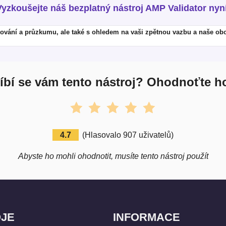
Vyzkoušejte náš bezplatný nástroj AMP Validator nyní
ování a průzkumu, ale také s ohledem na vaši zpětnou vazbu a naše obc
íbí se vám tento nástroj? Ohodnoťte h
4.7
(
Hlasovalo
907
uživatelů
)
Abyste ho mohli ohodnotit, musíte tento nástroj použít
JE
INFORMACE