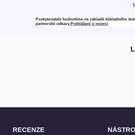
Poskytovatele hodnotíme na základě důkladného test
partnerské odkazy.
Prohlášení o inzerci
L
RECENZE
NÁSTRO