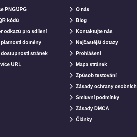
se PNG/JPG
O nás
 QR kódů
Blog
r odkazů pro sdílení
Kontaktujte nás
 platnosti domény
Nejčastější dotazy
 dostupnosti stránek
Prohlášení
 více URL
Mapa stránek
Způsob testování
Zásady ochrany osobních
Smluvní podmínky
Zásady DMCA
Články