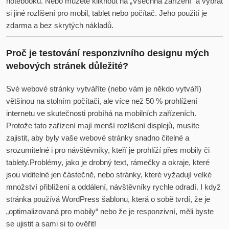
notebooku. Nebo můžete kliknout na „Všechna zařízení“ a vybrat
si jiné rozlišení pro mobil, tablet nebo počítač. Jeho použití je
zdarma a bez skrytých nákladů.
Proč je testování responzivního designu mých
webových stránek důležité?
Své webové stránky vytváříte (nebo vám je někdo vytváří)
většinou na stolním počítači, ale více než 50 % prohlížení
internetu ve skutečnosti probíhá na mobilních zařízeních.
Protože tato zařízení mají menší rozlišení displejů, musíte
zajistit, aby byly vaše webové stránky snadno čitelné a
srozumitelné i pro návštěvníky, kteří je prohlíží přes mobily či
tablety.Problémy, jako je drobný text, rámečky a okraje, které
jsou viditelné jen částečně, nebo stránky, které vyžadují velké
množství přiblížení a oddálení, návštěvníky rychle odradí. I když
stránka používá WordPress šablonu, která o sobě tvrdí, že je
„optimalizovaná pro mobily“ nebo že je responzivní, měli byste
se ujistit a sami si to ověřit!