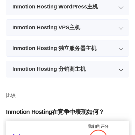
Inmotion Hosting WordPress主机
套餐名称
WP Core
Inmotion Hosting VPS主机
存储空间
100GB NVMe
套餐名称
VPS 4 vCPU
带宽
无限
Inmotion Hosting 独立服务器主机
存储空间
160GB NVMe SSD
网站数量
1
套餐名称
Aspire
带宽
5 TB
备用
-
Inmotion Hosting 分销商主机
存储空间
1 TB SSD
中央处理器 (CPU)
4 CORES
价格
$
3.29
套餐名称
R-1000N
带宽
Unmetered
RAM 存储器
8 GB RAM
存储空间
80 GB SSD
比较
中央处理器 (CPU)
4 CORES
价格
$
14.99
带宽
1000 GB
RAM 存储器
16 GB
更多细节
Inmotion Hosting在竞争中表现如何？
价格
$
19.99
价格
$
35.00
我们的评分
更多细节