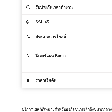
⏱️
รับประกันเวลาทำงาน
🔒
SSL ฟรี
🔧
ประเภทการโฮสต์
💡
ฟีเจอร์แผน Basic
💲
ราคาเริ่มต้น
บริการโฮสต์ที่เหมาะสำหรับธุรกิจขนาดเล็กถึงขนาดกลาง