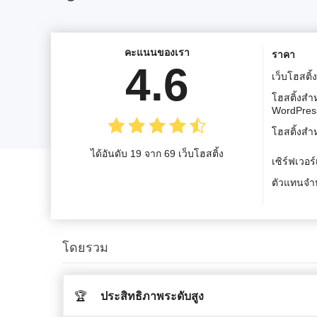
คะแนนของเรา
ราคา
4.6
เว็บโฮสติ้ง
โฮสติ้งสำ
WordPres
โฮสติ้งสำ
ได้อันดับ 19 จาก 69 เว็บโฮสติ้ง
เซิร์ฟเวอร
ตัวแทนจำห
โดยรวม
🏆
ประสิทธิภาพระดับสูง