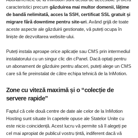
caracteristici precum
găzduirea mai multor domenii, lățime
de bandă nelimitată, acces la SSH, certificat SSL gratuit și
migrare fără downtime pentru site-uri
. Având grijă de toate
aceste aspecte ale găzduirii gestionate, vă puteți ocupa în
liniște de dezvoltarea website-ului.
Puteți instala aproape orice aplicație sau CMS prin intermediul
instalatorului cu un singur clic din cPanel. Dacă optați pentru
un abonament de găzduire pentru afaceri, puteți alege un CMS
care să fie preinstalat de către echipa tehnică de la InMotion.
Zone cu viteză maximă și o “colecție de
servere rapide”
Faptul că cele două centre de date ale celor de la InMotion
Hosting sunt situate în capetele opuse ale Statelor Unite cu
este nicio coincidență. Acest lucru vă permite să îl alegeți pe
cel mai apropiat de publicul vostru țintă, indiferent dacă vă