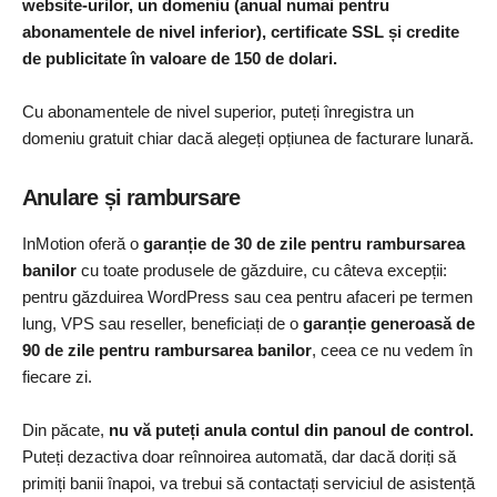
website-urilor, un domeniu (anual numai pentru
abonamentele de nivel inferior), certificate SSL și credite
de publicitate în valoare de 150 de dolari.
Cu abonamentele de nivel superior, puteți înregistra un
domeniu gratuit chiar dacă alegeți opțiunea de facturare lunară.
Anulare și rambursare
InMotion oferă o
garanție de 30 de zile pentru rambursarea
banilor
cu toate produsele de găzduire, cu câteva excepții:
pentru găzduirea WordPress sau cea pentru afaceri pe termen
lung, VPS sau reseller, beneficiați de o
garanție generoasă de
90 de zile pentru rambursarea banilor
, ceea ce nu vedem în
fiecare zi.
Din păcate,
nu vă puteți anula contul din panoul de control.
Puteți dezactiva doar reînnoirea automată, dar dacă doriți să
primiți banii înapoi, va trebui să contactați serviciul de asistență