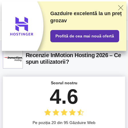
Clasificăm furnizorii pe baza unor teste și analize riguroase, dar luăm în
considerare și feedbackul vostru și acordurile comerciale pe care le avem
cu furnizorii. Această pagină conține link-uri de afiliat.
Informare privind
Gazduire excelentă la un preț
publicitatea
grozav
US$
Profită de cea mai nouă ofertă
Recenzie InMotion Hosting 2026 – Ce
spun utilizatorii?
Scorul nostru
4.6
Pe poziția 20 din 95 Găzduire Web