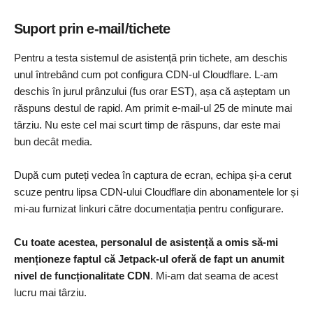
Suport prin e-mail/tichete
Pentru a testa sistemul de asistență prin tichete, am deschis
unul întrebând cum pot configura CDN-ul Cloudflare. L-am
deschis în jurul prânzului (fus orar EST), așa că așteptam un
răspuns destul de rapid. Am primit e-mail-ul 25 de minute mai
târziu. Nu este cel mai scurt timp de răspuns, dar este mai
bun decât media.
După cum puteți vedea în captura de ecran, echipa și-a cerut
scuze pentru lipsa CDN-ului Cloudflare din abonamentele lor și
mi-au furnizat linkuri către documentația pentru configurare.
Cu toate acestea, personalul de asistență a omis să-mi
menționeze faptul că Jetpack-ul oferă de fapt un anumit
nivel de funcționalitate CDN
. Mi-am dat seama de acest
lucru mai târziu.