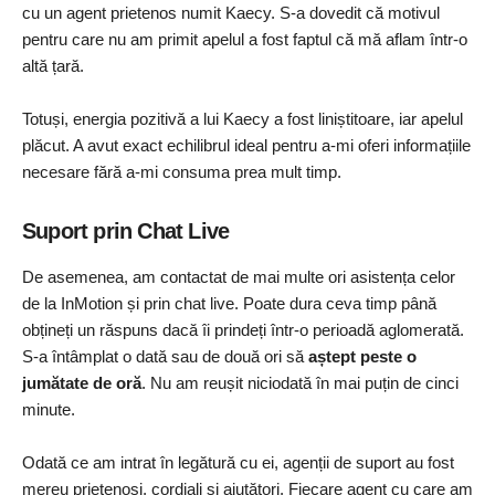
cu un agent prietenos numit Kaecy. S-a dovedit că motivul
pentru care nu am primit apelul a fost faptul că mă aflam într-o
altă țară.
Totuși, energia pozitivă a lui Kaecy a fost liniștitoare, iar apelul
plăcut. A avut exact echilibrul ideal pentru a-mi oferi informațiile
necesare fără a-mi consuma prea mult timp.
Suport prin Chat Live
De asemenea, am contactat de mai multe ori asistența celor
de la InMotion și prin chat live. Poate dura ceva timp până
obțineți un răspuns dacă îi prindeți într-o perioadă aglomerată.
S-a întâmplat o dată sau de două ori să
aștept peste o
jumătate de oră
. Nu am reușit niciodată în mai puțin de cinci
minute.
Odată ce am intrat în legătură cu ei, agenții de suport au fost
mereu prietenoși, cordiali și ajutători. Fiecare agent cu care am