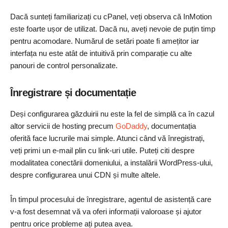
Dacă sunteți familiarizați cu cPanel, veți observa că InMotion
este foarte ușor de utilizat. Dacă nu, aveți nevoie de puțin timp
pentru acomodare. Numărul de setări poate fi amețitor iar
interfața nu este atât de intuitivă prin comparație cu alte
panouri de control personalizate.
Înregistrare și documentație
Deși configurarea găzduirii nu este la fel de simplă ca în cazul
altor servicii de hosting precum
GoDaddy
, documentația
oferită face lucrurile mai simple. Atunci când vă înregistrați,
veți primi un e-mail plin cu link-uri utile. Puteți citi despre
modalitatea conectării domeniului, a instalării WordPress-ului,
despre configurarea unui CDN și multe altele.
În timpul procesului de înregistrare, agentul de asistență care
v-a fost desemnat vă va oferi informații valoroase și ajutor
pentru orice probleme ați putea avea.