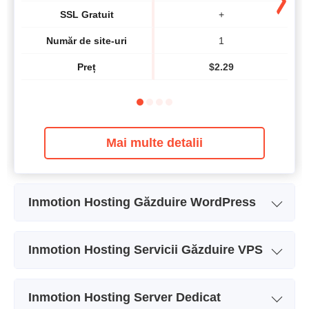
SSL Gratuit
+
Număr de site-uri
1
Preț
$
2.29
Mai multe detalii
Inmotion Hosting Găzduire WordPress
Numele planului
WP Core
Inmotion Hosting Servicii Găzduire VPS
Spatiu
100GB NVMe
Numele planului
VPS 4 vCPU
Lățime de bandă
Nelimitat
Inmotion Hosting Server Dedicat
Spatiu
160GB NVMe SSD