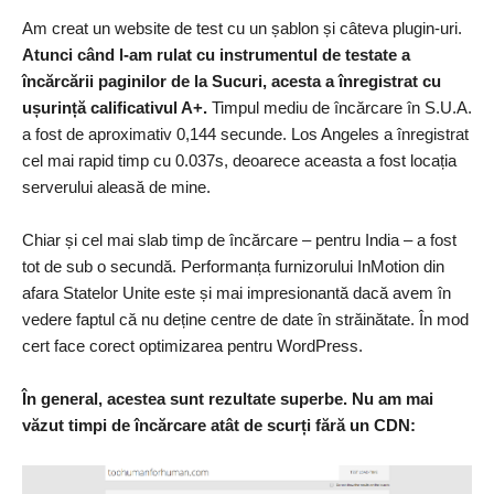
Am creat un website de test cu un șablon și câteva plugin-uri.
Atunci când l-am rulat cu instrumentul de testate a
încărcării paginilor de la Sucuri, acesta a înregistrat cu
ușurință calificativul A+.
Timpul mediu de încărcare în S.U.A.
a fost de aproximativ 0,144 secunde. Los Angeles a înregistrat
cel mai rapid timp cu 0.037s, deoarece aceasta a fost locația
serverului aleasă de mine.
Chiar și cel mai slab timp de încărcare – pentru India – a fost
tot de sub o secundă. Performanța furnizorului InMotion din
afara Statelor Unite este și mai impresionantă dacă avem în
vedere faptul că nu deține centre de date în străinătate. În mod
cert face corect optimizarea pentru WordPress.
În general, acestea sunt rezultate superbe. Nu am mai
văzut timpi de încărcare atât de scurți fără un CDN: