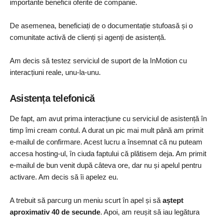
importante beneficii oferite de companie.
De asemenea, beneficiați de o documentație stufoasă și o
comunitate activă de clienți și agenți de asistență.
Am decis să testez serviciul de suport de la InMotion cu
interacțiuni reale, unu-la-unu.
Asistența telefonică
De fapt, am avut prima interacțiune cu serviciul de asistență în
timp îmi cream contul. A durat un pic mai mult până am primit
e-mailul de confirmare. Acest lucru a însemnat că nu puteam
accesa hosting-ul, în ciuda faptului că plătisem deja. Am primit
e-mailul de bun venit după câteva ore, dar nu și apelul pentru
activare. Am decis să îi apelez eu.
A trebuit să parcurg un meniu scurt în apel și să
aștept
aproximativ 40 de secunde
. Apoi, am reușit să iau legătura