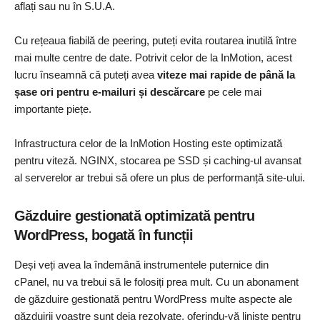
aflați sau nu în S.U.A.
Cu rețeaua fiabilă de peering, puteți evita routarea inutilă între
mai multe centre de date. Potrivit celor de la InMotion, acest
lucru înseamnă că puteți avea
viteze mai rapide de până la
șase ori pentru e-mailuri și descărcare
pe cele mai
importante piețe.
Infrastructura celor de la InMotion Hosting este optimizată
pentru viteză. NGINX, stocarea pe SSD și caching-ul avansat
al serverelor ar trebui să ofere un plus de performanță site-ului.
Găzduire gestionată optimizată pentru
WordPress, bogată în funcții
Deși veți avea la îndemână instrumentele puternice din
cPanel, nu va trebui să le folosiți prea mult. Cu un abonament
de găzduire gestionată pentru WordPress multe aspecte ale
găzduirii voastre sunt deja rezolvate, oferindu-vă liniște pentru