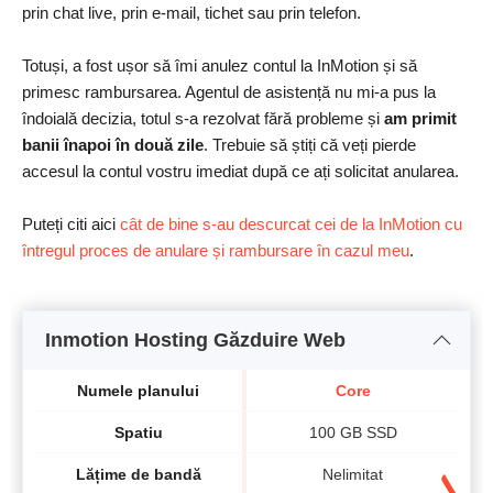
prin chat live, prin e-mail, tichet sau prin telefon.
Totuși, a fost ușor să îmi anulez contul la InMotion și să
primesc rambursarea. Agentul de asistență nu mi-a pus la
îndoială decizia, totul s-a rezolvat fără probleme și
am primit
banii înapoi în două zile
. Trebuie să știți că veți pierde
accesul la contul vostru imediat după ce ați solicitat anularea.
Puteți citi aici
cât de bine s-au descurcat cei de la InMotion cu
întregul proces de anulare și rambursare în cazul meu
.
Inmotion Hosting Găzduire Web
Numele planului
Core
Spatiu
100 GB SSD
Lățime de bandă
Nelimitat