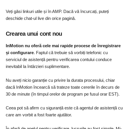
Veți găsi linkuri utile și în AMP. Dacă vă încurcați, puteți
deschide chat-ul live din orice pagină.
Crearea unui cont nou
InMotion nu oferă cele mai rapide procese de înregistrare
și configurare
. Faptul că trebuie să vorbiți telefonic cu
serviciul de asistență pentru verificarea contului conduce
inevitabil la întârzieri suplimentare.
Nu aveți nicio garanție cu privire la durata procesului, chiar
dacă InMotion încearcă să trateze toate cererile în decurs de
30 de minute (în timpul orelor de program pe fusul orar EST).
Ceea pot să afirm cu siguranță este că agentul de asistență cu
care am vorbit a fost foarte ajutător.
În afară de apelul pentru verificare, lucrurile au fost simple. Mi-