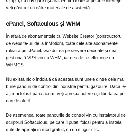
simplu, cu navigare ușoară. Pentru toate aspectele interfeței
veți găsi linkuri către materiale de asistență.
cPanel, Softaculous și WHM
În afară de abonamentele cu Website Creator (constructorul
de website-uri de la InMotion), toate celelalte abonamente
rulează pe cPanel. Găzduirea pe servere dedicate și cea
gestionată VPS vin cu WHM, iar cea de reseller vine cu
WHMCS.
Nu există nicio îndoială că acestea sunt unele dintre cele mai
bune panouri de control din industrie pentru găzduire. Dacă le-
ați mai folosit până acum, veți aprecia puterea și libertatea pe
care le oferă.
De asemenea, toate panourile de control vin cu instalatorul de
script-uri Softaculous, pe care îl puteți folosi pentru a instala
sute de aplicații în mod gratuit, cu un singur clic.