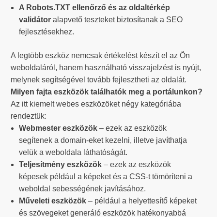
A Robots.TXT ellenőrző és az oldaltérkép
validátor
alapvető teszteket biztosítanak a SEO
fejlesztésekhez.
A legtöbb eszköz nemcsak értékelést készít el az Ön
weboldaláról, hanem használható visszajelzést is nyújt,
melynek segítségével tovább fejlesztheti az oldalát.
Milyen fajta eszközök találhatók meg a portálunkon?
Az itt kiemelt webes eszközöket négy kategóriába
rendeztük:
Webmester eszközök
– ezek az eszközök
segítenek a domain-eket kezelni, illetve javíthatja
velük a weboldala láthatóságát.
Teljesítmény eszközök
– ezek az eszközök
képesek például a képeket és a CSS-t tömöríteni a
weboldal sebességének javításához.
Műveleti eszközök
– például a helyettesítő képeket
és szövegeket generáló eszközök hatékonyabbá