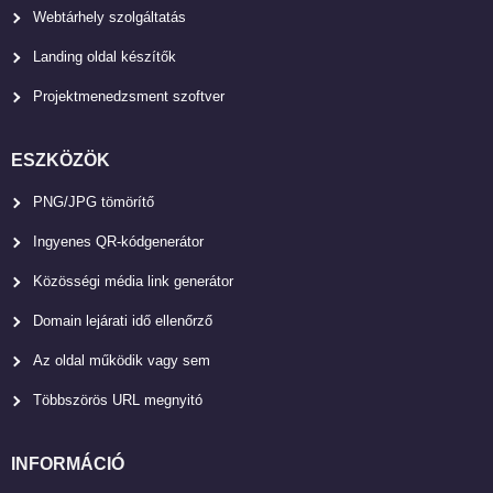
Webtárhely szolgáltatás
Landing oldal készítők
Projektmenedzsment szoftver
ESZKÖZÖK
PNG/JPG tömörítő
Ingyenes QR-kódgenerátor
Közösségi média link generátor
Domain lejárati idő ellenőrző
Az oldal működik vagy sem
Többszörös URL megnyitó
INFORMÁCIÓ