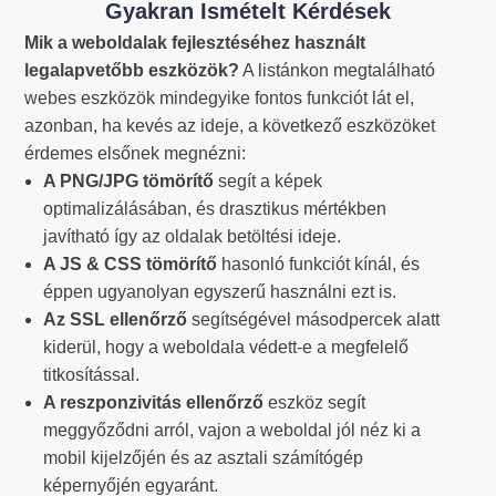
Gyakran Ismételt Kérdések
Mik a weboldalak fejlesztéséhez használt
legalapvetőbb eszközök?
A listánkon megtalálható
webes eszközök mindegyike fontos funkciót lát el,
azonban, ha kevés az ideje, a következő eszközöket
érdemes elsőnek megnézni:
A PNG/JPG tömörítő
segít a képek
optimalizálásában, és drasztikus mértékben
javítható így az oldalak betöltési ideje.
A JS & CSS tömörítő
hasonló funkciót kínál, és
éppen ugyanolyan egyszerű használni ezt is.
Az SSL ellenőrző
segítségével másodpercek alatt
kiderül, hogy a weboldala védett-e a megfelelő
titkosítással.
A reszponzivitás ellenőrző
eszköz segít
meggyőződni arról, vajon a weboldal jól néz ki a
mobil kijelzőjén és az asztali számítógép
képernyőjén egyaránt.