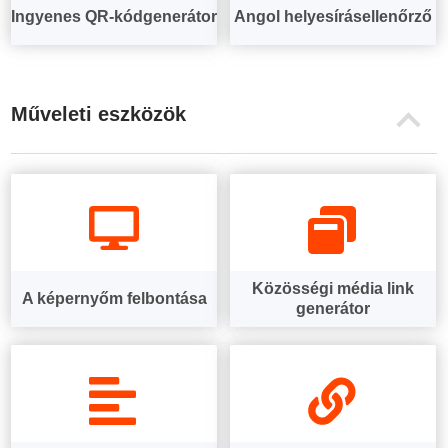
Ingyenes QR-kódgenerátor
Angol helyesírásellenőrző
Műveleti eszközök
Közösségi média link
A képernyőm felbontása
generátor