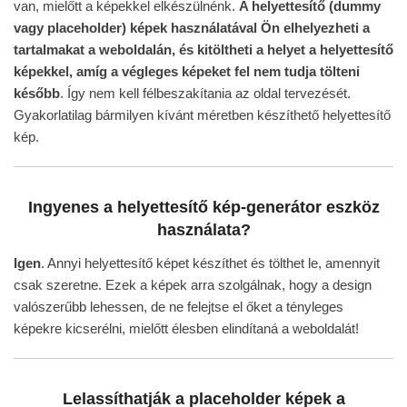
van, mielőtt a képekkel elkészülnénk.
A helyettesítő (dummy
vagy placeholder) képek használatával Ön elhelyezheti a
tartalmakat a weboldalán, és kitöltheti a helyet a helyettesítő
képekkel, amíg a végleges képeket fel nem tudja tölteni
később
. Így nem kell félbeszakítania az oldal tervezését.
Gyakorlatilag bármilyen kívánt méretben készíthető helyettesítő
kép.
Ingyenes a helyettesítő kép-generátor eszköz
használata?
Igen
. Annyi helyettesítő képet készíthet és tölthet le, amennyit
csak szeretne. Ezek a képek arra szolgálnak, hogy a design
valószerűbb lehessen, de ne felejtse el őket a tényleges
képekre kicserélni, mielőtt élesben elindítaná a weboldalát!
Lelassíthatják a placeholder képek a