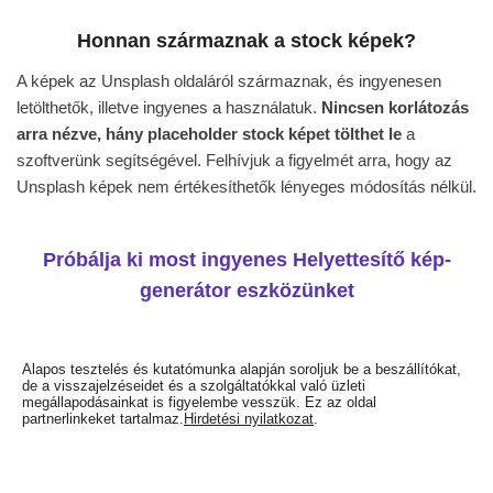
Honnan származnak a stock képek?
A képek az Unsplash oldaláról származnak, és ingyenesen
letölthetők, illetve ingyenes a használatuk.
Nincsen korlátozás
arra nézve, hány placeholder stock képet tölthet le
a
szoftverünk segítségével. Felhívjuk a figyelmét arra, hogy az
Unsplash képek nem értékesíthetők lényeges módosítás nélkül.
Próbálja ki most ingyenes Helyettesítő kép-
generátor eszközünket
Alapos tesztelés és kutatómunka alapján soroljuk be a beszállítókat,
de a visszajelzéseidet és a szolgáltatókkal való üzleti
megállapodásainkat is figyelembe vesszük. Ez az oldal
partnerlinkeket tartalmaz.
Hirdetési nyilatkozat
.