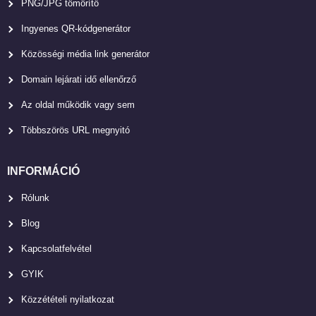
PNG/JPG tömörítő
Ingyenes QR-kódgenerátor
Közösségi média link generátor
Domain lejárati idő ellenőrző
Az oldal működik vagy sem
Többszörös URL megnyitó
INFORMÁCIÓ
Rólunk
Blog
Kapcsolatfelvétel
GYIK
Közzétételi nyilatkozat