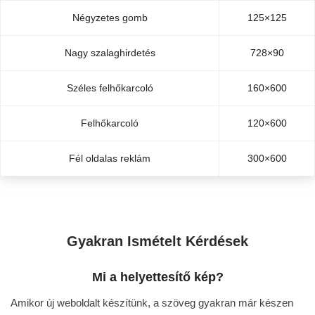
Négyzetes gomb
125×125
Nagy szalaghirdetés
728×90
Széles felhőkarcoló
160×600
Felhőkarcoló
120×600
Fél oldalas reklám
300×600
Gyakran Ismételt Kérdések
Mi a helyettesítő kép?
Amikor új weboldalt készítünk, a szöveg gyakran már készen