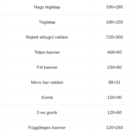
Nagy téglalap
336×280
Téglalap
180×150
Rejtett előugró reklám
720×300
Teljes banner
468×60
Fél banner
234×60
Micro bar reklám
88×31
Gomb
120×90
2-es gomb
120×60
Függőleges banner
120×240