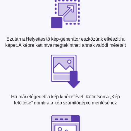
Ezután a Helyettesítő kép-generátor eszközünk elkészíti a
képet. A képre kattintva megtekintheti annak valódi méreteit
Ha már elégedett a kép kinézetével, kattintson a „Kép
letöltése” gombra a kép számítógépre mentéséhez