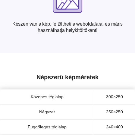
Készen van a kép, feltöltheti a weboldalára, és máris
használhatja helykitöltőként!
Népszerű képméretek
Közepes téglalap
300×250
Négyzet
250×250
Függőleges téglalap
240×400