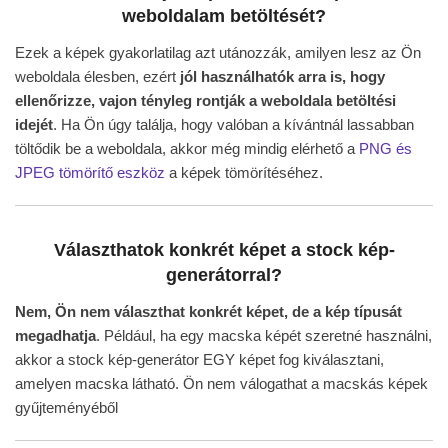
weboldalam betöltését?
Ezek a képek gyakorlatilag azt utánozzák, amilyen lesz az Ön
weboldala élesben, ezért
jól használhatók arra is, hogy
ellenőrizze, vajon tényleg rontják a weboldala betöltési
idejét
. Ha Ön úgy találja, hogy valóban a kívántnál lassabban
töltődik be a weboldala, akkor még mindig elérhető a
PNG és
JPEG tömörítő eszköz
a képek tömörítéséhez.
Választhatok konkrét képet a stock kép-
generátorral?
Nem, Ön nem választhat konkrét képet, de a kép típusát
megadhatja
. Például, ha egy macska képét szeretné használni,
akkor a stock kép-generátor EGY képet fog kiválasztani,
amelyen macska látható. Ön nem válogathat a macskás képek
gyűjteményéből