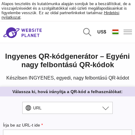
Alapos tesztelés és kutatómunka alapján soroljuk be a beszállítókat, de a
visszajelzéseidet és a szolgáltatókkal való üzleti megállapodásainkat is
figyelembe vesszük. Ez az oldal partnerlinkeket tartalmaz.
Hirdetési
nyilatkozat
.
US$
Ingyenes QR-kódgenerátor – Egyéni
nagy felbontású QR-kódok
Készítsen INGYENES, egyedi, nagy felbontású QR-kódot
Válassza ki, hová irányítja a QR-kód a felhasználókat:
URL
Írja be az URL-t ide
*