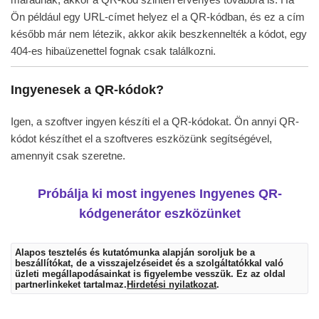
Ön például egy URL-címet helyez el a QR-kódban, és ez a cím
később már nem létezik, akkor akik beszkennelték a kódot, egy
404-es hibaüzenettel fognak csak találkozni.
Ingyenesek a QR-kódok?
Igen, a szoftver ingyen készíti el a QR-kódokat. Ön annyi QR-
kódot készíthet el a szoftveres eszközünk segítségével,
amennyit csak szeretne.
Próbálja ki most ingyenes Ingyenes QR-
kódgenerátor eszközünket
Alapos tesztelés és kutatómunka alapján soroljuk be a
beszállítókat, de a visszajelzéseidet és a szolgáltatókkal való
üzleti megállapodásainkat is figyelembe vesszük. Ez az oldal
partnerlinkeket tartalmaz.
Hirdetési nyilatkozat
.