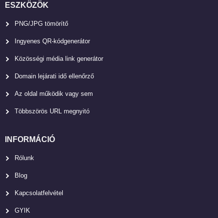
ESZKÖZÖK
PNG/JPG tömörítő
Ingyenes QR-kódgenerátor
Közösségi média link generátor
Domain lejárati idő ellenőrző
Az oldal működik vagy sem
Többszörös URL megnyitó
INFORMÁCIÓ
Rólunk
Blog
Kapcsolatfelvétel
GYIK