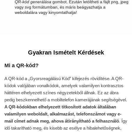
QR-kód generálása
gombot. Ezután letöltheti a fájlt png, jpeg
vagy svg formátumban, és máris beágyazhatja a
weboldalára vagy kinyomtathatja!
Gyakran Ismételt Kérdések
Mi a QR-kód?
A QR-kód a „Gyorsreagálású Kód” kifejezés rövidítése. A QR-
kódok valójában vonalkódok, amelyek valamilyen kontrasztos
háttéren elhelyezett színes négyzetekből állnak. Ez az ábra
pedig beszkennelhető a mobiltelefon kamerájának segítségével.
A QR-kódokban elhelyezett titkosított adatok általában
valamilyen weboldalt, alkalmazást, telefonszámot vagy e-
mail címet adnak meg, ahova átirányítható a felhasználó
. Így
idő takarítható meg, és kisebb az esélye a hibalehetőségnek,