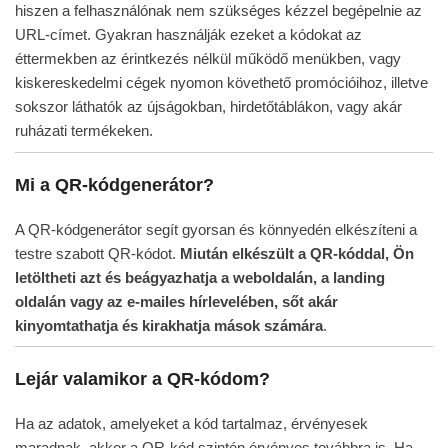
hiszen a felhasználónak nem szükséges kézzel begépelnie az
URL-címet. Gyakran használják ezeket a kódokat az
éttermekben az érintkezés nélkül működő menükben, vagy
kiskereskedelmi cégek nyomon követhető promócióihoz, illetve
sokszor láthatók az újságokban, hirdetőtáblákon, vagy akár
ruházati termékeken.
Mi a QR-kódgenerátor?
A QR-kódgenerátor segít gyorsan és könnyedén elkészíteni a
testre szabott QR-kódot.
Miután elkészült a QR-kóddal, Ön
letöltheti azt és beágyazhatja a weboldalán, a landing
oldalán vagy az e-mailes hírlevelében, sőt akár
kinyomtathatja és kirakhatja mások számára
.
Lejár valamikor a QR-kódom?
Ha az adatok, amelyeket a kód tartalmaz, érvényesek
maradnak, akkor a QR-kód szintén érvényes továbbra is. Ha