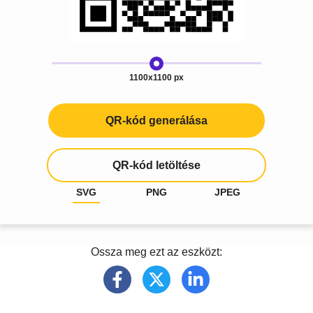
1100x1100 px
QR-kód generálása
QR-kód letöltése
SVG
PNG
JPEG
Ossza meg ezt az eszközt: