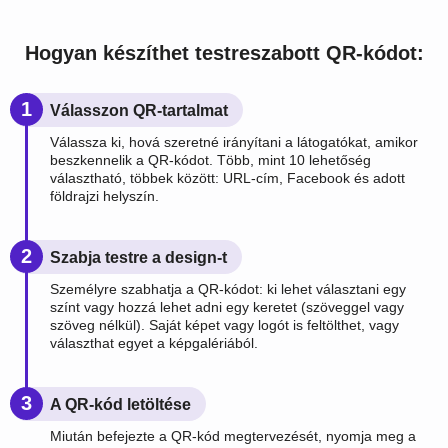
Hogyan készíthet testreszabott QR-kódot:
1
Válasszon QR-tartalmat
Válassza ki, hová szeretné irányítani a látogatókat, amikor
beszkennelik a QR-kódot. Több, mint 10 lehetőség
választható, többek között: URL-cím, Facebook és adott
földrajzi helyszín.
2
Szabja testre a design-t
Személyre szabhatja a QR-kódot: ki lehet választani egy
színt vagy hozzá lehet adni egy keretet (szöveggel vagy
szöveg nélkül). Saját képet vagy logót is feltölthet, vagy
választhat egyet a képgalériából.
3
A QR-kód letöltése
Miután befejezte a QR-kód megtervezését, nyomja meg a