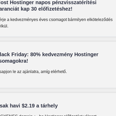
ost Hostinger napos pénzvisszatérítési
aranciát kap 30 előfizetéshez!
érje a kedvezményes éves csomagot bármilyen elköteleződés
lkül.
lack Friday: 80% kedvezmény Hostinger
somagokra!
apjon le az ajánlatra, amíg elérhető.
sak havi
$
2.19
a tárhely