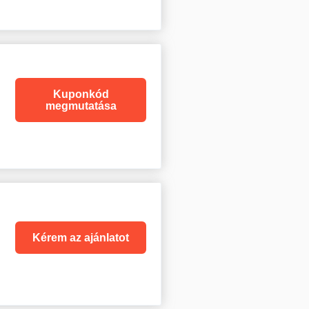
Kuponkód
megmutatása
Kérem az ajánlatot