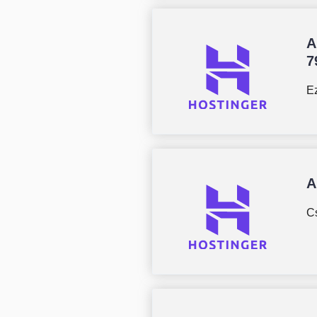
A
7
Ez
A
Cs