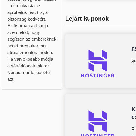
– és elolvasta az
apróbetűs részt is, a
Lejárt kuponok
biztonság kedvéért.
Elsősorban azt tartja
szem előtt, hogy
segítsen az embereknek
pénzt megtakarítani
8
stresszmentes módon.
Ha van okosabb módja
8
a vásárlásnak, akkor
Nenad már felfedezte
azt.
K
c
F