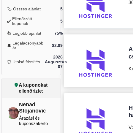
3
🏷️
Összes ajánlat
5
Ellenőrzött
✔️
5
kuponok
👍
Legjobb ajánlat
75%
Legalacsonyabb
💲
$
2.99
ár
A
c
2026
⏰
Utolsó frissítés
Augusztus
07
Ko
A kuponokat
ellenőrizte:
Nenad
H
Stojanovic
h
Árazási és
kuponszakértő
Vá