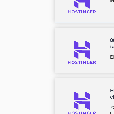
IN
8
t
É
H
e
7
ha