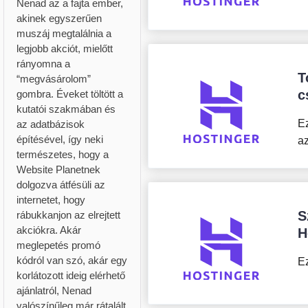
Nenad az a fajta ember,
akinek egyszerűen
muszáj megtalálnia a
legjobb akciót, mielőtt
rányomna a
T
“megvásárolom”
c
gombra. Éveket töltött a
kutatói szakmában és
Ez
az adatbázisok
építésével, így neki
az
természetes, hogy a
Website Planetnek
dolgozva átfésüli az
internetet, hogy
S
rábukkanjon az elrejtett
akciókra. Akár
H
meglepetés promó
kódról van szó, akár egy
Ez
korlátozott ideig elérhető
ajánlatról, Nenad
valószínűleg már rátalált