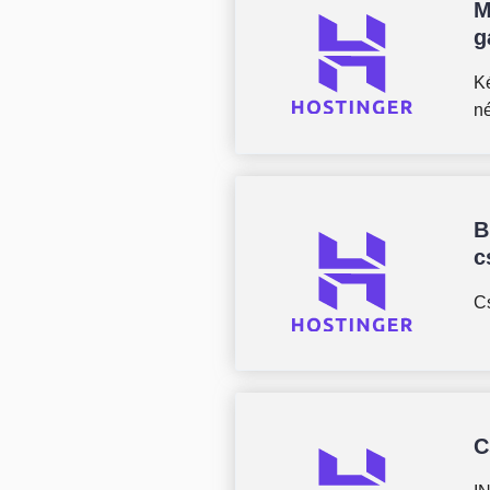
M
g
K
né
B
c
Cs
C