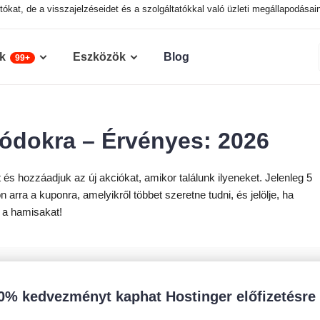
tókat, de a visszajelzéseidet és a szolgáltatókkal való üzleti megállapodásai
k
Eszközök
Blog
99+
ódokra – Érvényes: 2026
és hozzáadjuk az új akciókat, amikor találunk ilyeneket. Jelenleg 5
 arra a kuponra, amelyikről többet szeretne tudni, és jelölje, ha
 a hamisakat!
0% kedvezményt kaphat Hostinger előfizetésre