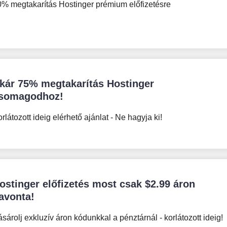
0% megtakarítás Hostinger prémium előfizetésre
kár 75% megtakarítás Hostinger
somagodhoz!
rlátozott ideig elérhető ajánlat - Ne hagyja ki!
ostinger előfizetés most csak
$
2.99
áron
avonta!
sárolj exkluzív áron kódunkkal a pénztárnál - korlátozott ideig!