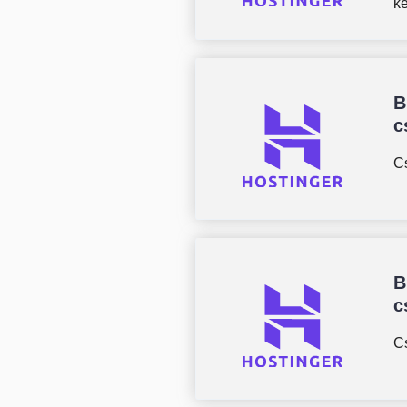
k
B
c
Cs
B
c
Cs