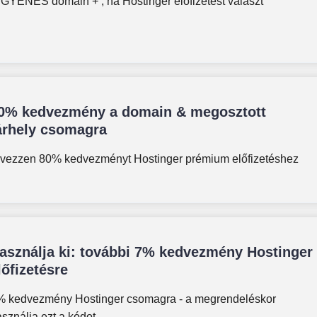
GYENES domain + , ha Hostinger előfizetést választ
0% kedvezmény a domain & megosztott
árhely csomagra
lvezzen 80% kedvezményt Hostinger prémium előfizetéshez
asználja ki: további 7% kedvezmény Hostinger
lőfizetésre
% kedvezmény Hostinger csomagra - a megrendeléskor
sználja ezt a kódot