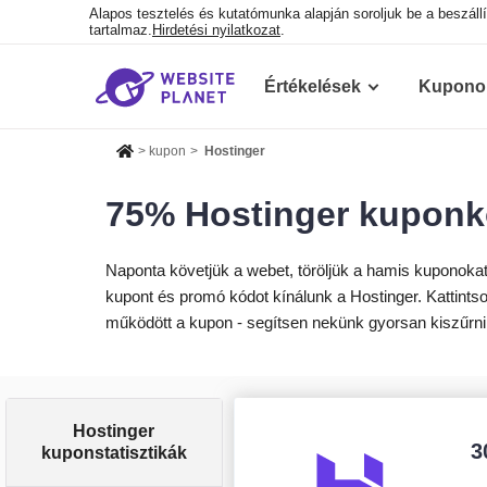
Alapos tesztelés és kutatómunka alapján soroljuk be a beszállí
tartalmaz.
Hirdetési nyilatkozat
.
Értékelések
Kupono
>
kupon
>
Hostinger
75% Hostinger kuponk
Naponta követjük a webet, töröljük a hamis kuponokat 
kupont és promó kódot kínálunk a Hostinger. Kattintson
működött a kupon - segítsen nekünk gyorsan kiszűrni
Hostinger
3
kuponstatisztikák