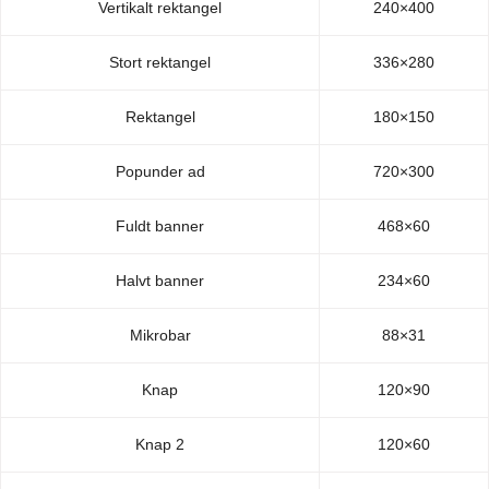
Vertikalt rektangel
240×400
Stort rektangel
336×280
Rektangel
180×150
Popunder ad
720×300
Fuldt banner
468×60
Halvt banner
234×60
Mikrobar
88×31
Knap
120×90
Knap 2
120×60