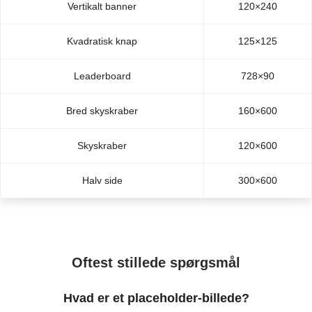
Vertikalt banner
120×240
Kvadratisk knap
125×125
Leaderboard
728×90
Bred skyskraber
160×600
Skyskraber
120×600
Halv side
300×600
Oftest stillede spørgsmål
Hvad er et placeholder-billede?