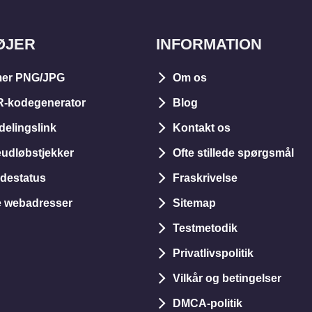
ØJER
INFORMATION
er PNG/JPG
Om os
R-kodegenerator
Blog
delingslink
Kontakt os
dløbstjekker
Ofte stillede spørgsmål
idestatus
Fraskrivelse
e webadresser
Sitemap
Testmetodik
Privatlivspolitik
Vilkår og betingelser
DMCA-politik