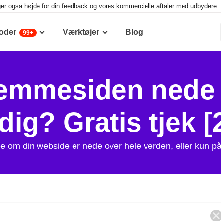
ger også højde for din feedback og vores kommercielle aftaler med udbydere. D
oder
Værktøjer
Blog
99+
emmesiden nede fo
dig? Gratis tjek [
t se om din webside er nede over hele verden, eller kun