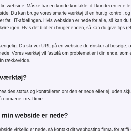
lgå din webside: Måske har en kunde kontaktet dit kundecenter elle
side. Du kan bruge vores smarte værktøj til en hurtig kontrol, 
ager fat i IT-afdelingen. Hvis websiden er nede for alle, så kan 
 køre igen. Hvis det blot er i bruger enden, så kan du give tips (
gængelig: Du skriver URL på en webside du ønsker at besøge, 
ede. Vores værktøj vil fastslå om problemet er i din ende, som 
 din rækkevidde.
 værktøj?
sides status og kontrollerer, om den er nede eller ej, uden skju
å domæne i real time.
s min webside er nede?
webside virkelig er nede, så kontakt dit webhosting firma, for at 