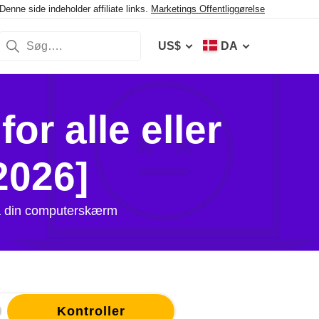
enne side indeholder affiliate links.
Marketings Offentliggørelse
US$
DA
r alle eller
2026]
 på din computerskærm