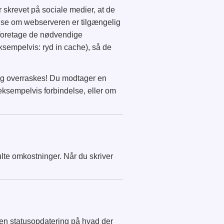
r skrevet på sociale medier, at de
og se om webserveren er tilgængelig
du foretage de nødvendige
eksempelvis: ryd in cache), så de
og overraskes! Du modtager en
eksempelvis forbindelse, eller om
lte omkostninger. Når du skriver
få en statusopdatering på hvad der