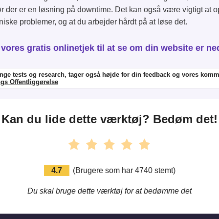
 før der er en løsning på downtime. Det kan også være vigtigt at o
kniske problemer, og at du arbejder hårdt på at løse det.
vores gratis onlinetjek til at se om din website er n
renge tests og research, tager også højde for din feedback og vores kom
gs Offentliggørelse
Kan du lide dette værktøj? Bedøm det!
4.7
(
Brugere som har
4740
stemt
)
Du skal bruge dette værktøj for at bedømme det