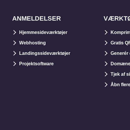
ANMELDELSER
VÆRKT
Hjemmesideværktøjer
Komprim
Webhosting
Gratis Q
Landingssideværktøjer
Generér 
Projektsoftware
Domæneu
Tjek af s
Åbn fler