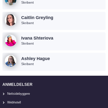
Skribent
Caitlin Greyling
Skribent
Ivana Shteriova
Skribent
Ashley Hague
Skribent
ANMELDELSER
Nettsidebyggere
Webhotell