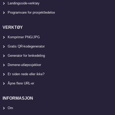
Landingsside-verktøy
Programvare for prosjektledelse
VERKTØY
Komprimer PNG/JPG
Gratis QR-kodegenerator
Generator for lenkedeling
Domene-utløpssjekker
Er siden nede eller ikke?
Åpne flere URL-er
INFORMASJON
Om