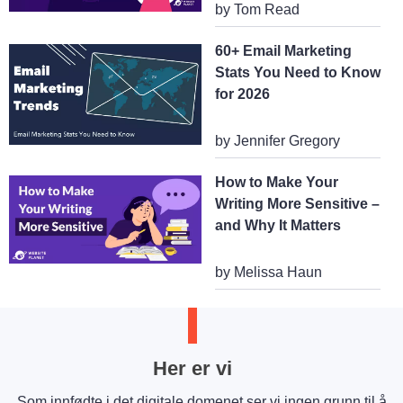
by Tom Read
60+ Email Marketing
Stats You Need to Know
for 2026
by Jennifer Gregory
How to Make Your
Writing More Sensitive –
and Why It Matters
by Melissa Haun
Her er vi
Som innfødte i det digitale domenet ser vi ingen grunn til å