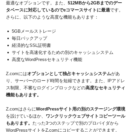
最適なオプションです。また、
512MBから2GBまでのデー
タベースに対応しているのでeコマースサイトに最適
です。
さらに、以下のような高度な機能もあります：
5GBメールストレージ
毎日バックアップ
経済的なSSL証明書
サイトを高速化するための別のキャッシュシステム
高度なWordPressセキュリティ機能
Z.comには
オプションとして独占キャッシュシステム
があ
り、サーバーのロード時間を短縮できます。また、IPアドレ
ス制限、不審なログインブロックなどの
高度なセキュリティ
機能もあります。
Z.comはさらに
WordPressサイト用の別のステージング環境
を設けているほか、
ワンクリックウェブサイトコピーツール
もあります。
たった3つのステップで別のプロバイダから
WordPressサイトをZ.comにコピーすることができます。