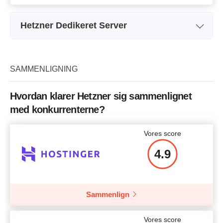
Hetzner Dedikeret Server
Plan navn
TRUSERV™
Lager
2 x 1TB SATA HDD
2
SAMMENLIGNING
Båndbredde
2 TB
Hvordan klarer Hetzner sig sammenlignet
CPU
Intel Xeon E3-1230
med konkurrenterne?
RAM
16 GB
Vores score
Pris
$
67.29
4.9
Sammenlign
Flere detaljer
Vores score