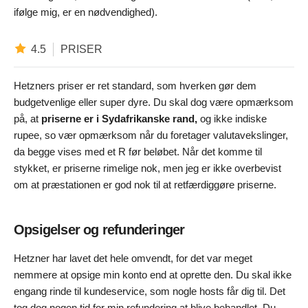
ifølge mig, er en nødvendighed).
4.5
PRISER
Hetzners priser er ret standard, som hverken gør dem
budgetvenlige eller super dyre. Du skal dog være opmærksom
på, at
priserne er i Sydafrikanske rand,
og ikke indiske
rupee, so vær opmærksom når du foretager valutavekslinger,
da begge vises med et R før beløbet. Når det komme til
stykket, er priserne rimelige nok, men jeg er ikke overbevist
om at præstationen er god nok til at retfærdiggøre priserne.
Opsigelser og refunderinger
Hetzner har lavet det hele omvendt, for det var meget
nemmere at opsige min konto end at oprette den. Du skal ikke
engang rinde til kundeservice, som nogle hosts får dig til. Det
tog dog nogen tid for min refundering at blive behandlet. Du