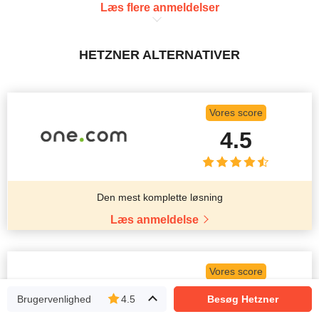
Læs flere anmeldelser
HETZNER ALTERNATIVER
Vores score
4.5
Den mest komplette løsning
Læs anmeldelse
Vores score
4.9
Brugervenlighed
4.5
Besøg Hetzner