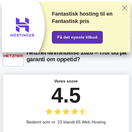
Vi rangerer forhandlere baseret på strenge tests og research, tager også
højde for din feedback og vores kommercielle aftaler med udbydere.
Denne side indeholder affiliate links.
Marketings Offentliggørelse
Fantastisk hosting til en
Fantastisk pris
US$
Få det nyeste tilbud
Hetzner-anmeldelse 2026 – Tror du på
garanti om oppetid?
Vores score
4.5
Bedømt som nr. 23 blandt 65 Web Hosting