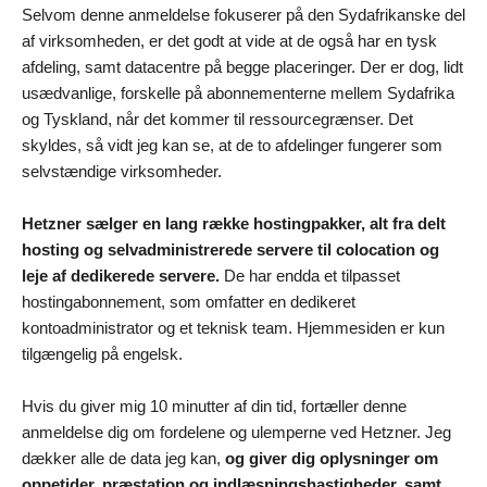
Selvom denne anmeldelse fokuserer på den Sydafrikanske del
af virksomheden, er det godt at vide at de også har en tysk
afdeling, samt datacentre på begge placeringer. Der er dog, lidt
usædvanlige, forskelle på abonnementerne mellem Sydafrika
og Tyskland, når det kommer til ressourcegrænser. Det
skyldes, så vidt jeg kan se, at de to afdelinger fungerer som
selvstændige virksomheder.
Hetzner sælger en lang række hostingpakker, alt fra delt
hosting og selvadministrerede servere til colocation og
leje af dedikerede servere.
De har endda et tilpasset
hostingabonnement, som omfatter en dedikeret
kontoadministrator og et teknisk team. Hjemmesiden er kun
tilgængelig på engelsk.
Hvis du giver mig 10 minutter af din tid, fortæller denne
anmeldelse dig om fordelene og ulemperne ved Hetzner. Jeg
dækker alle de data jeg kan,
og giver dig oplysninger om
oppetider, præstation og indlæsningshastigheder, samt