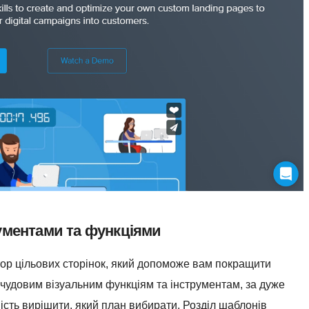
ументами та функціями
ор цільових сторінок, який допоможе вам покращити
 чудовим візуальним функціям та інструментам, за дуже
ість вирішити, який план вибирати. Розділ шаблонів