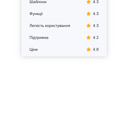
Шаблони
4.3
Функції
4.3
Легкість користування
4.3
Підтримка
4.2
Ціни
4.8