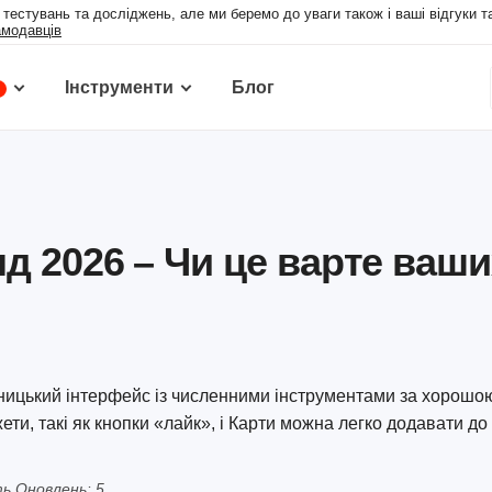
 тестувань та досліджень, але ми беремо до уваги також і ваші відгуки т
амодавців
Інструменти
Блог
яд 2026 – Чи це варте ваш
ьницький інтерфейс із численними інструментами за хорошо
ети, такі як кнопки «лайк», і Карти можна легко додавати до 
ть Оновлень: 5