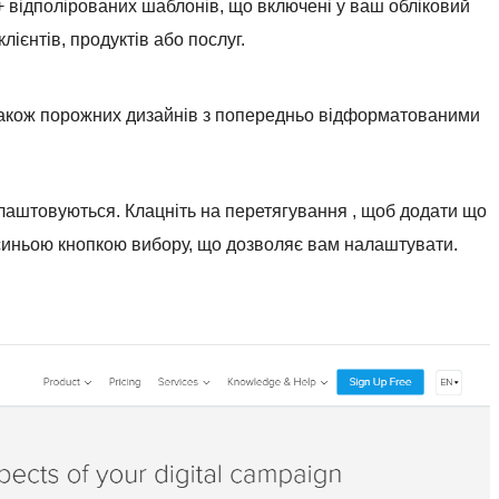
+ відполірованих шаблонів, що включені у ваш обліковий
лієнтів, продуктів або послуг.
 також порожних дизайнів з попередньо відформатованими
алаштовуються. Клацніть на перетягування , щоб додати що
 синьою кнопкою вибору, що дозволяє вам налаштувати.