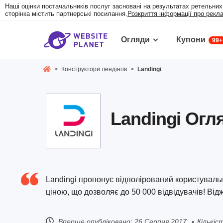
Наші оцінки постачальників послуг засновані на результатах ретельних
сторінка містить партнерські посилання.
Розкриття інформації про рекл
Огляди
Купони
99+
>
Конструктори лендінгів
>
Landingi
Landingi Огл
Landingi пропонує відполірований користувал
ціною, що дозволяє до 50 000 відвідувачів! Відж
Вперше опубліковано:
26 Серпня 2017
Кількіс