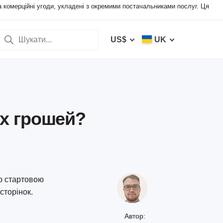
а комерційні угоди, укладені з окремими постачальниками послуг. Ця
US$
UK
их грошей?
ю стартовою
сторінок.
Автор: