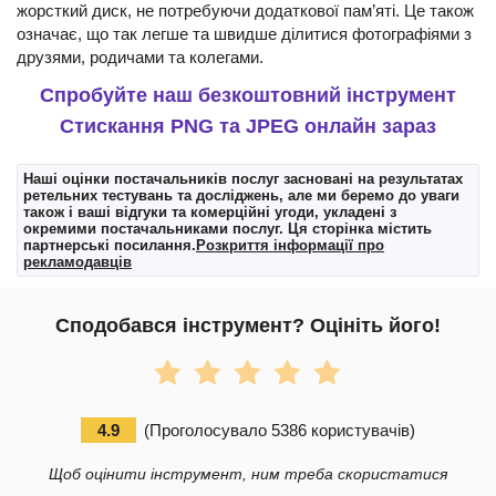
жорсткий диск, не потребуючи додаткової пам’яті. Це також
означає, що так легше та швидше ділитися фотографіями з
друзями, родичами та колегами.
Спробуйте наш безкоштовний інструмент
Стискання PNG та JPEG онлайн зараз
Наші оцінки постачальників послуг засновані на результатах
ретельних тестувань та досліджень, але ми беремо до уваги
також і ваші відгуки та комерційні угоди, укладені з
окремими постачальниками послуг. Ця сторінка містить
партнерські посилання.
Розкриття інформації про
рекламодавців
Сподобався інструмент? Оцініть його!
4.9
(
Проголосувало
5386
користувачів
)
Щоб оцінити інструмент, ним треба скористатися