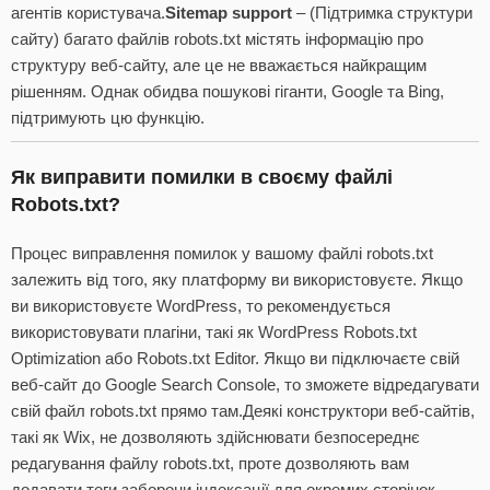
агентів користувача.
Sitemap support
– (Підтримка структури
сайту) багато файлів robots.txt містять інформацію про
структуру веб-сайту, але це не вважається найкращим
рішенням. Однак обидва пошукові гіганти, Google та Bing,
підтримують цю функцію.
Як виправити помилки в своєму файлі
Robots.txt?
Процес виправлення помилок у вашому файлі robots.txt
залежить від того, яку платформу ви використовуєте. Якщо
ви використовуєте WordPress, то рекомендується
використовувати плагіни, такі як WordPress Robots.txt
Optimization або Robots.txt Editor. Якщо ви підключаєте свій
веб-сайт до Google Search Console, то зможете відредагувати
свій файл robots.txt прямо там.Деякі конструктори веб-сайтів,
такі як Wix, не дозволяють здійснювати безпосереднє
редагування файлу robots.txt, проте дозволяють вам
додавати теги заборони індексації для окремих сторінок.