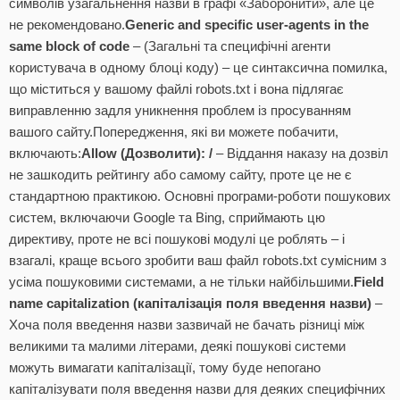
символів узагальнення назви в графі «Заборонити», але це
не рекомендовано.
Generic and specific user-agents in the
same block of code
– (Загальні та специфічні агенти
користувача в одному блоці коду) – це синтаксична помилка,
що міститься у вашому файлі robots.txt і вона підлягає
виправленню задля уникнення проблем із просуванням
вашого сайту.Попередження, які ви можете побачити,
включають:
Allow (Дозволити): /
– Віддання наказу на дозвіл
не зашкодить рейтингу або самому сайту, проте це не є
стандартною практикою. Основні програми-роботи пошукових
систем, включаючи Google та Bing, сприймають цю
директиву, проте не всі пошукові модулі це роблять – і
взагалі, краще всього зробити ваш файл robots.txt сумісним з
усіма пошуковими системами, а не тільки найбільшими.
Field
name capitalization (капіталізація поля введення назви)
–
Хоча поля введення назви зазвичай не бачать різниці між
великими та малими літерами, деякі пошукові системи
можуть вимагати капіталізації, тому буде непогано
капіталізувати поля введення назви для деяких специфічних