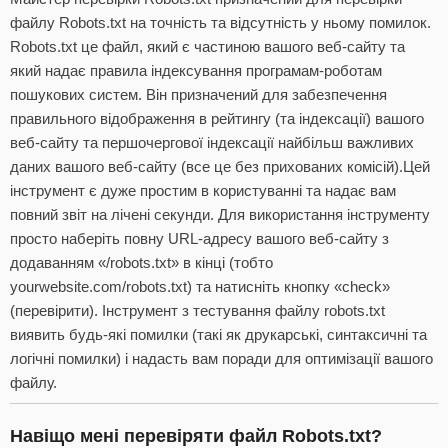
файлу Robots.txt на точність та відсутність у ньому помилок.
Robots.txt це файл, який є частиною вашого веб-сайту та
який надає правила індексування програмам-роботам
пошукових систем. Він призначений для забезпечення
правильного відображення в рейтингу (та індексації) вашого
веб-сайту та першочергової індексації найбільш важливих
даних вашого веб-сайту (все це без прихованих комісій).Цей
інструмент є дуже простим в користуванні та надає вам
повний звіт на лічені секунди. Для використання інструменту
просто наберіть повну URL-адресу вашого веб-сайту з
додаванням «/robots.txt» в кінці (тобто
yourwebsite.com/robots.txt) та натисніть кнопку «check»
(перевірити). Інструмент з тестування файлу robots.txt
виявить будь-які помилки (такі як друкарські, синтаксичні та
логічні помилки) і надасть вам поради для оптимізації вашого
файлу.
Навіщо мені перевіряти файл Robots.txt?