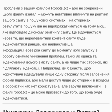
Проблеми з вашим файлом Robots.txt – або не збереженні
цього файлу взагалі – можуть негативно вплинути на рейтинг
вашого сайту в пошукових системах, і на сторінках
результатів пошуку він не відображатиметься на тому місці,
яке відповідає дійсному рейтингу сайту. Це відбувається
через те, що нерелевантний контент сайту буде
індексуватися раніше, ніж найважливіша
інформація.Перевірка сайту до моменту його запуску в
роботу означає уникнення проблем, таких як оцінка та
індексування всього вмісту сайту, а не лише тих сторінок, які
підлягають індексації. Наприклад, ви бажаєте, щоб
користувачі відвідували лише одну сторінку після заповнення
форми підписки, або мали доступ лише до сторінки зі входом
в особистий кабінет користувача, але забули виключити її в
файлі robot.txt – це може призвести до того, що вона буде
індексуватися.
Що означають Попередження та Помилки?