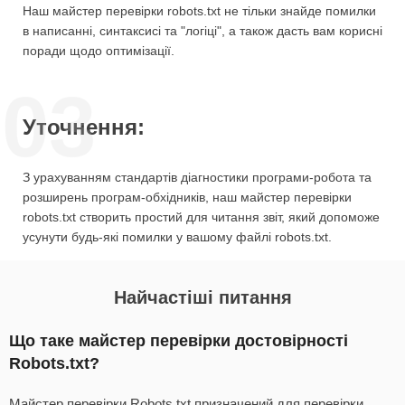
Наш майстер перевірки robots.txt не тільки знайде помилки
в написанні, синтаксисі та "логіці", а також дасть вам корисні
поради щодо оптимізації.
03
Уточнення:
З урахуванням стандартів діагностики програми-робота та
розширень програм-обхідників, наш майстер перевірки
robots.txt створить простий для читання звіт, який допоможе
усунути будь-які помилки у вашому файлі robots.txt.
Найчастіші питання
Що таке майстер перевірки достовірності
Robots.txt?
Майстер перевірки Robots.txt призначений для перевірки