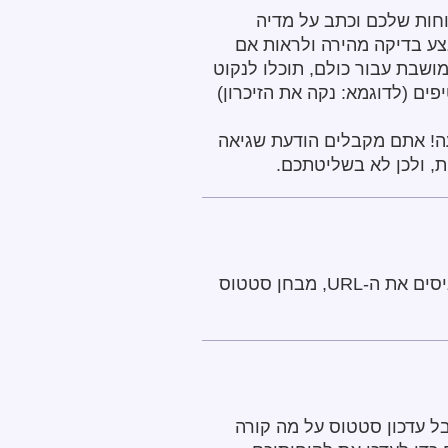
חות שלכם וכתב על מדיה
ע בדיקה מהירה ולראות אם
בצורה אקטיבית לפני שאתם רצים למחלקת ה-IT. אם האתר מושבת עבור כולם, תוכלו לנקוט
ם (לדוגמא: נקה את הזיכרון)
 שאתם רוצים לבקר והפתעה! אתם מקבלים הודעת שגיאה
ת, ולכן לא בשליטתכם.
הכלי שלנו עוקב אחר הסטטוס של האתר שלכם ובודק אם הוא הושבת או לא. ברגע שאתם מכניסים את ה-URL, מבחן סטטוס
 עדכון סטטוס על מה קורה