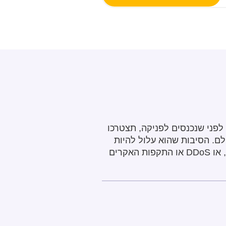
פני שנכנסים לפניקה, תצטרכו
ם. הסיבות שהוא עלול להיות
מושבת אצל כולם כוללות בעיות עם ספק האיחסון, מאגר נתונים ו/או בעיות תוכנה, בעיות DNS, או DDoS או התקפות האקרים