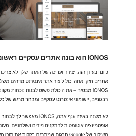
IONOS הוא בונה אתרים עסקיים ראשונים חזק שתמיד מבצע את העבודה
כיום ובעידן הזה, יצירה ועריכה של האתר שלך לא צריכ
אתרים חזק, אתה יכול ליצור אתר אינטרנט מדהים משל ע
IONOS מבטיח – את היכולת פשוט לבנות נוכחות מק
רבגוניים, יישומוני אינטרנט עסקיים ומבחר מרגש של כלי 
אופטמיזציה אוטומטית להתקנים ניידים ושולחניים. מעו