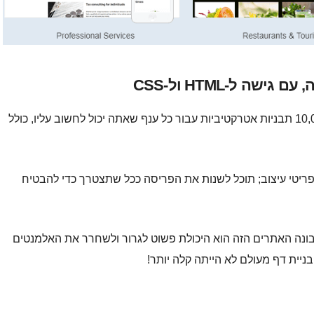
 ל-HTML ול-CSS
עם IONOS יש לך בחירה של עד 10,000 תבניות אטרקטיביות עבור כל ענף שאתה יכול לחשוב עליו, כולל
יטי עיצוב; תוכל לשנות את הפריסה ככל שתצטרך כדי להבטיח
בונה האתרים הזה הוא היכולת פשוט לגרור ולשחרר את האלמנטים
ניית דף מעולם לא הייתה קלה יותר!