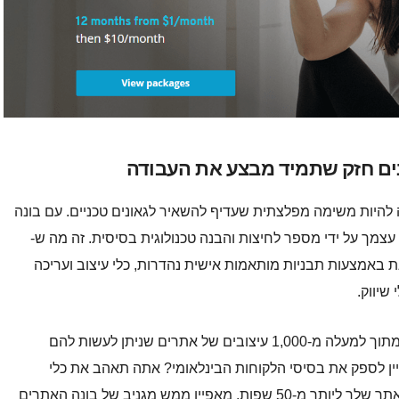
ה להיות משימה מפלצתית שעדיף להשאיר לגאונים טכניים. עם בונה
צמך על ידי מספר לחיצות והבנה טכנולוגית בסיסית. זה מה ש-
וונת באמצעות תבניות מותאמות אישית נהדרות, כלי עיצוב ועריכה
שיווק.
לא משנה באיזה ענף אתה, IONOS מאפשר לך לבחור מתוך למעלה מ-1,000 עיצובים של אתרים שניתן לעשות להם
ניין לספק את בסיסי הלקוחות הבינלאומי? אתה תאהב את כלי
השילוב של Google תרגום שמתרגם בקלות את תוכן האתר שלך ליותר מ-50 שפות. מאפיין ממש מגניב של בונה האתרים