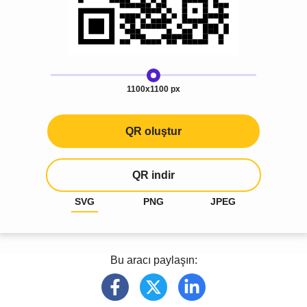
1100x1100 px
QR oluştur
QR indir
SVG
PNG
JPEG
Bu aracı paylaşın: