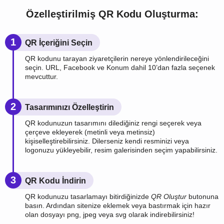
Özelleştirilmiş QR Kodu Oluşturma:
1
QR İçeriğini Seçin
QR kodunu tarayan ziyaretçilerin nereye yönlendirileceğini
seçin. URL, Facebook ve Konum dahil 10’dan fazla seçenek
mevcuttur.
2
Tasarımınızı Özelleştirin
QR kodunuzun tasarımını dilediğiniz rengi seçerek veya
çerçeve ekleyerek (metinli veya metinsiz)
kişiselleştirebilirsiniz. Dilerseniz kendi resminizi veya
logonuzu yükleyebilir, resim galerisinden seçim yapabilirsiniz.
3
QR Kodu İndirin
QR kodunuzu tasarlamayı bitirdiğinizde
QR Oluştur
butonuna
basın. Ardından sitenize eklemek veya bastırmak için hazır
olan dosyayı png, jpeg veya svg olarak indirebilirsiniz!