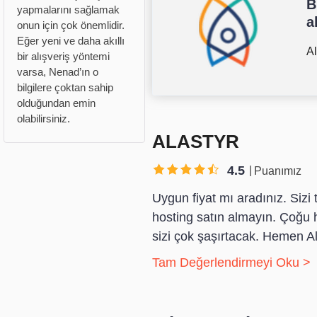
B
yapmalarını sağlamak
a
onun için çok önemlidir.
Eğer yeni ve daha akıllı
A
bir alışveriş yöntemi
varsa, Nenad’ın o
bilgilere çoktan sahip
olduğundan emin
olabilirsiniz.
ALASTYR
4.5
Puanımız
Uygun fiyat mı aradınız. Sizi 
hosting satın almayın. Çoğu ho
sizi çok şaşırtacak. Hemen Ala
Tam Değerlendirmeyi Oku >