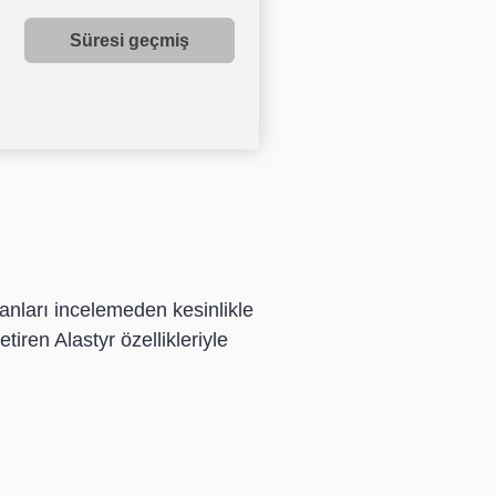
Süresi geçmiş
lanları incelemeden kesinlikle
iren Alastyr özellikleriyle