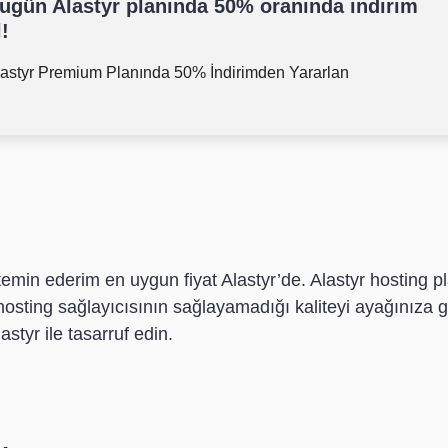
ugün Alastyr planında 50% oranında indirim
l!
lastyr Premium Planında 50% İndirimden Yararlan
temin ederim en uygun fiyat Alastyr’de. Alastyr hosting p
sting sağlayıcısının sağlayamadığı kaliteyi ayağınıza get
styr ile tasarruf edin.