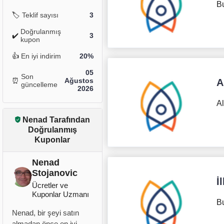
Bu
🏷️
Teklif sayısı
3
Doğrulanmış
✔️
3
kupon
👍
En iyi indirim
20%
05
Son
⏰
Ağustos
A
güncelleme
2026
Al
Nenad Tarafından
Doğrulanmış
Kuponlar
Nenad
Stojanovic
İ
Ücretler ve
Kuponlar Uzmanı
Bu
Nenad, bir şeyi satın
almadan önce en iyi