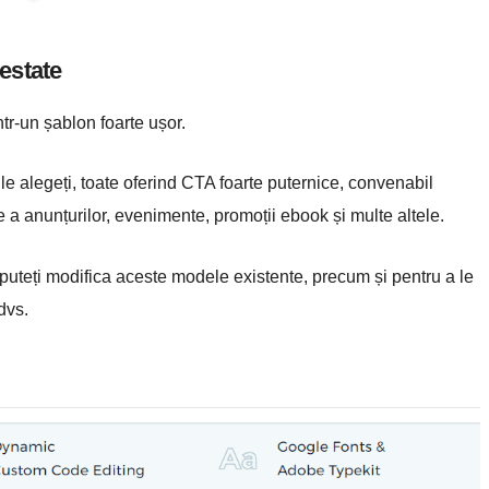
estate
tr-un șablon foarte ușor.
e alegeți, toate oferind CTA foarte puternice, convenabil
e a anunțurilor, evenimente, promoții ebook și multe altele.
puteți modifica aceste modele existente, precum și pentru a le
dvs.