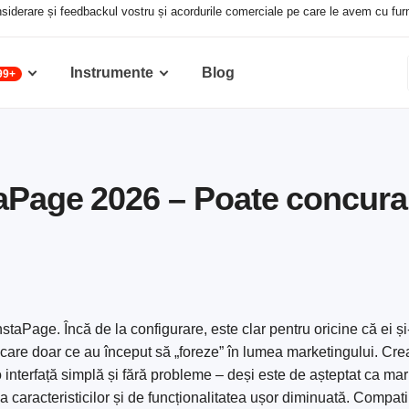
siderare și feedbackul vostru și acordurile comerciale pe care le avem cu furniz
Instrumente
Blog
99+
aPage 2026 – Poate concura 
InstaPage. Încă de la configurare, este clar pentru oricine că ei ș
le care doar ce au început să „foreze” în lumea marketingului. Cre
o interfață simplă și fără probleme – deși este de așteptat ca mar
 a caracteristicilor și de funcționalitatea ușor diminuată. Compati