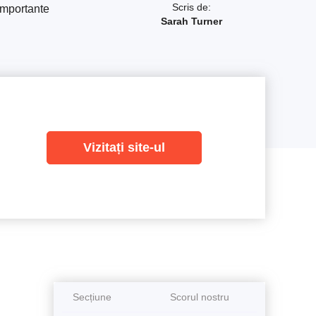
Scris de:
 importante
Sarah Turner
Vizitați site-ul
Secțiune
Scorul nostru