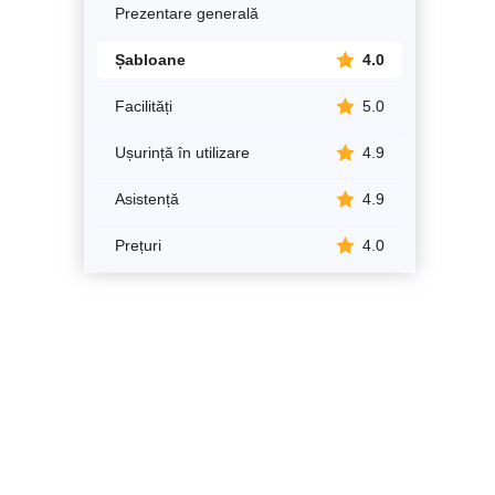
Prezentare generală
Șabloane
4.0
Facilități
5.0
Ușurință în utilizare
4.9
Asistență
4.9
Prețuri
4.0