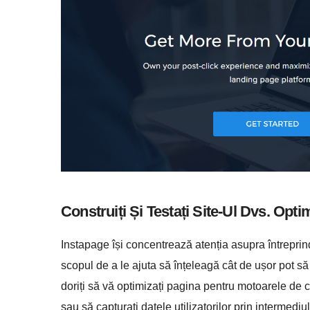
Construiți Și Testați Site-Ul Dvs. Opti
Instapage își concentrează atenția asupra întreprind
scopul de a le ajuta să înțeleagă cât de ușor pot să
doriți să vă optimizați pagina pentru motoarele de c
sau să capturați datele utilizatorilor prin intermediu