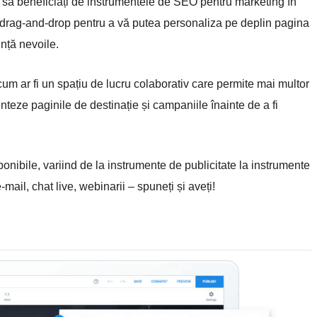
le, să beneficiați de instrumentele de SEO pentru marketing în
t drag-and-drop pentru a vă putea personaliza pe deplin pagina
nță nevoile.
um ar fi un spațiu de lucru colaborativ care permite mai multor
teze paginile de destinație și campaniile înainte de a fi
ponibile, variind de la instrumente de publicitate la instrumente
ail, chat live, webinarii – spuneți și aveți!