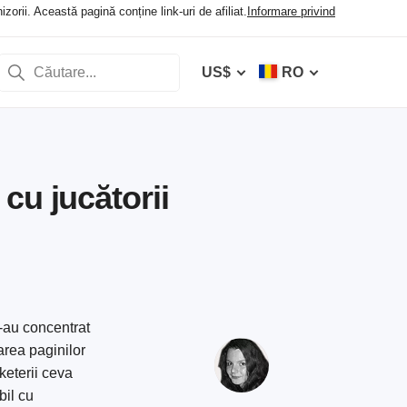
orii. Această pagină conține link-uri de afiliat.
Informare privind
US$
RO
cu jucătorii
i-au concentrat
area paginilor
keterii ceva
bil cu