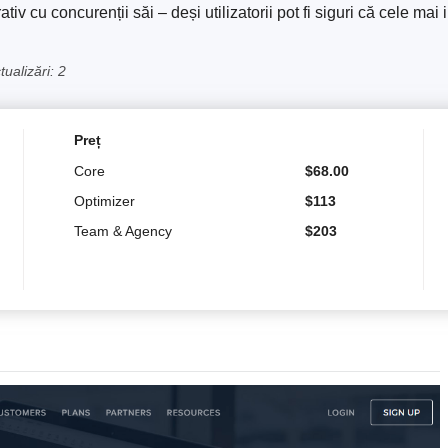
iv cu concurenții săi – deși utilizatorii pot fi siguri că cele mai
ualizări: 2
Preț
Core
$
68.00
Optimizer
$
113
Team & Agency
$
203