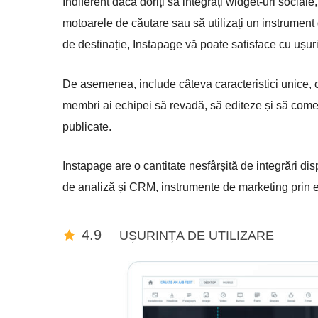
Indiferent dacă doriți să integrați widget-uri socia
motoarele de căutare sau să utilizați un instrumen
de destinație, Instapage vă poate satisface cu ușuri
De asemenea, include câteva caracteristici unice, c
membri ai echipei să revadă, să editeze și să comen
publicate.
Instapage are o cantitate nesfârșită de integrări dis
de analiză și CRM, instrumente de marketing prin e-m
4.9
UȘURINȚA DE UTILIZARE