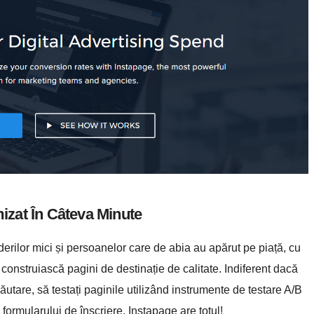
mizat În Câteva Minute
erilor mici și persoanelor care de abia au apărut pe piață, cu
 construiască pagini de destinație de calitate. Indiferent dacă
ăutare, să testați paginile utilizând instrumente de testare A/B
l formularului de înscriere, Instapage are totul!