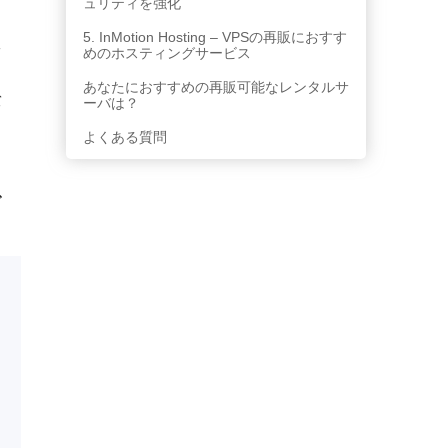
ュリティを強化
5. InMotion Hosting – VPSの再販におすす
そ
めのホスティングサービス
ソ
あなたにおすすめの再販可能なレンタルサ
バ
ーバは？
し
よくある質問
で