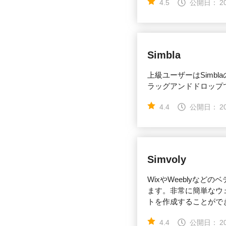
4.5
公開日：
2
Simbla
上級ユーザーはSimb
ラッグアンドドロップ
4.4
公開日：
2
Simvoly
WixやWeeblyな
ます。非常に簡単なウ
トを作成することがで
4.4
公開日：
2