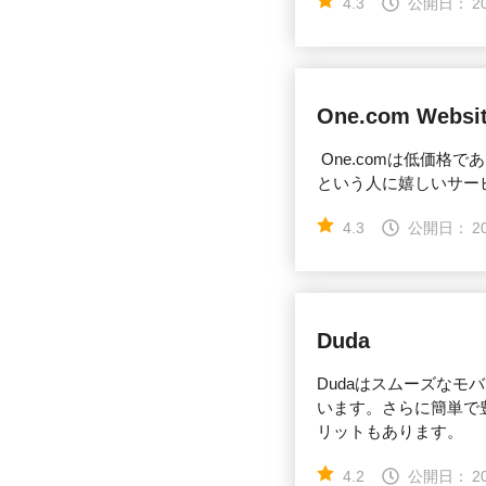
4.3
公開日：
2
One.com Websit
One.comは低価
という人に嬉しいサー
4.3
公開日：
2
Duda
Dudaはスムーズな
います。さらに簡単で
リットもあります。
4.2
公開日：
2