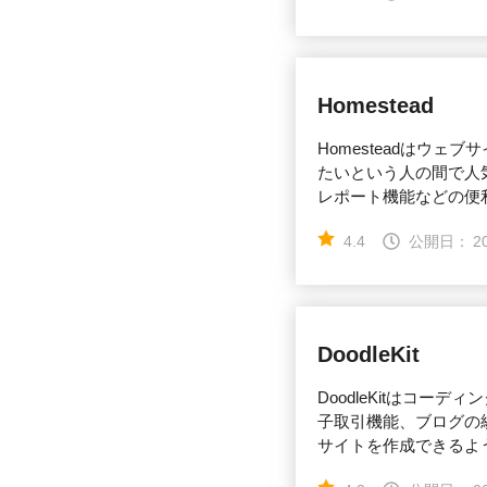
Homestead
Homesteadはウ
たいという人の間で人
レポート機能などの便
4.4
公開日：
2
DoodleKit
DoodleKitはコ
子取引機能、ブログの
サイトを作成できるよ