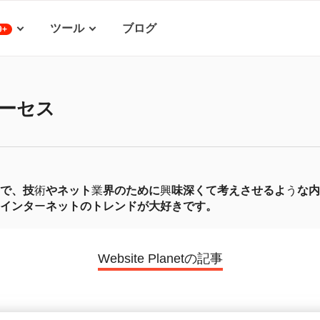
ツール
ブログ
9+
ーセス
で、技
術
やネット
業
界のために
興
味深くて考えさせるよ
う
な内
インタ
ー
ネットのトレンドが大好きです。
Website Planetの記事