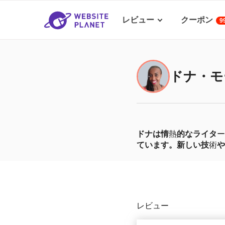
レビュー
クーポン
9
ドナ・モ
ドナは情
熱
的なライタ
ー
ています。新しい技
術
や
レビュー