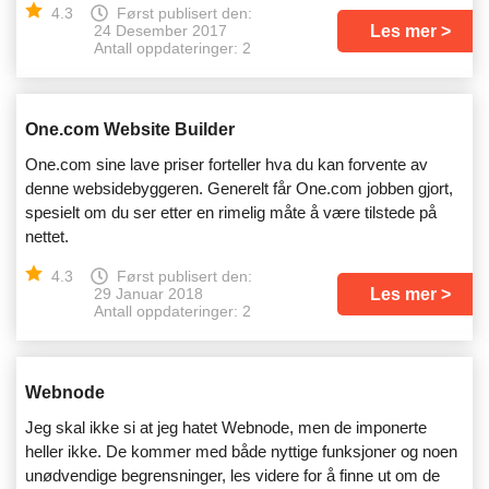
4.3
Først publisert den:
Les mer
24 Desember 2017
Antall oppdateringer: 2
One.com Website Builder
One.com sine lave priser forteller hva du kan forvente av
denne websidebyggeren. Generelt får One.com jobben gjort,
spesielt om du ser etter en rimelig måte å være tilstede på
nettet.
4.3
Først publisert den:
Les mer
29 Januar 2018
Antall oppdateringer: 2
Webnode
Jeg skal ikke si at jeg hatet Webnode, men de imponerte
heller ikke. De kommer med både nyttige funksjoner og noen
unødvendige begrensninger, les videre for å finne ut om de