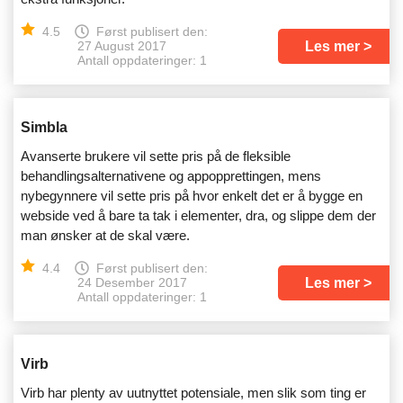
4.5
Først publisert den:
Les mer
27 August 2017
Antall oppdateringer: 1
Simbla
Avanserte brukere vil sette pris på de fleksible
behandlingsalternativene og appopprettingen, mens
nybegynnere vil sette pris på hvor enkelt det er å bygge en
webside ved å bare ta tak i elementer, dra, og slippe dem der
man ønsker at de skal være.
4.4
Først publisert den:
Les mer
24 Desember 2017
Antall oppdateringer: 1
Virb
Virb har plenty av uutnyttet potensiale, men slik som ting er