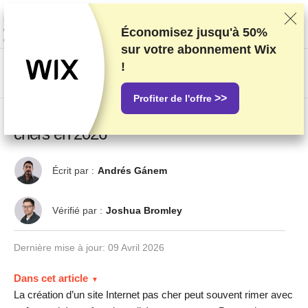
Nous classons nos produits sur la base de tests et de recherches
rigoureux, mais nous tenons également compte de vos commentaires et
des accords commerciaux conclus avec les fournisseurs. Cette page
Économisez jusqu'à
50%
contient des liens d'affiliation.
Information sur la publicité
.
sur votre abonnement Wix
!
US$
>>
Profiter de l'offre
Top 10 des créateurs de sites web pas
chers en 2026
Écrit par :
Andrés Gánem
Vérifié par :
Joshua Bromley
Dernière mise à jour:
09 Avril 2026
Dans cet article
La création d’un site Internet pas cher peut souvent rimer avec