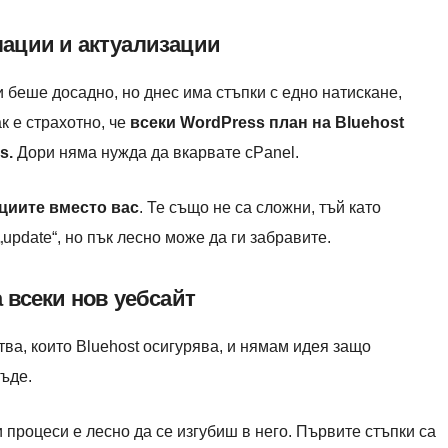
ации и актуализации
 беше досадно, но днес има стъпки с едно натискане,
к е страхотно, че
всеки WordPress план на Bluehost
s.
Дори няма нужда да вкарвате cPanel.
ациите вместо вас
. Те също не са сложни, тъй като
update“, но пък лесно може да ги забравите.
 всеки нов уебсайт
тва, които Bluehost осигурява, и нямам идея защо
ъде.
 процеси е лесно да се изгубиш в него. Първите стъпки са