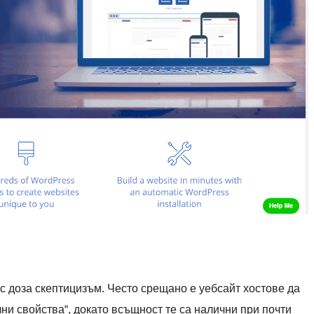
с доза скептицизъм. Често срещано е уебсайт хостове да
ни свойства“, докато всъщност те са налични при почти