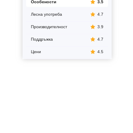
Особености
3.5
Лесна употреба
4.7
Производителност
3.9
Поддръжка
4.7
Цени
4.5