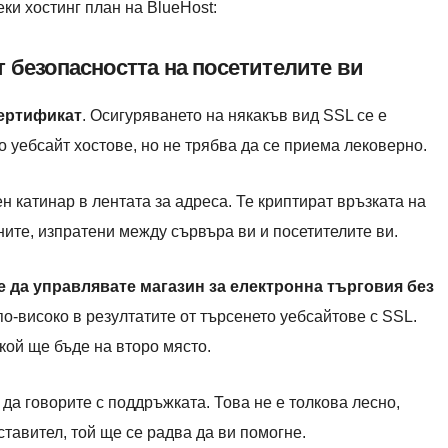
ки хостинг план на BlueHost:
т безопасността на посетителите ви
сертификат
. Осигуряването на някакъв вид SSL се е
 уебсайт хостове, но не трябва да се приема лековерно.
н катинар в лентата за адреса. Те криптират връзката на
ните, изпратени между сървъра ви и посетителите ви.
 да управлявате магазин за електронна търговия без
по-високо в резултатите от търсенето уебсайтове с SSL.
 кой ще бъде на второ място.
да говорите с поддръжката. Това не е толкова лесно,
ставител, той ще се радва да ви помогне.