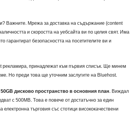
и? Важните. Мрежа за доставка на съдържание (content
 наличността и скоростта на уебсайта ви по целия свят. Има
ито гарантират безопасността на посетителите ви и
st рекламира, принадлежат към първия списък. Ще минем
ме. Но преди това ще уточним заслугите на Bluehost.
т
50GB дисково пространство в основния план
. Виждал
идват с 500MB. Това е повече от достатъчно за един
за електронна търговия със стотици висококачествени