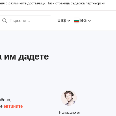
ния с различните доставчици. Тази страница съдържа партньорски
US$
BG
а им дадете
обено,
те
евтините
Написано от: