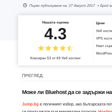
Първо публикуване на:
27 Август 2017
Брой а
Нашата оценка
Цени
4.3
Уеб хости
VPS хост
Нает сър
WordPres
Класиран 53 от 69 Уеб хостинг
ПРЕГЛЕД
Може ли Bluehost да се задържи н
Jump.bg
е логичният избор, ако българската по
се придържате към минимални разходи,
Hostin