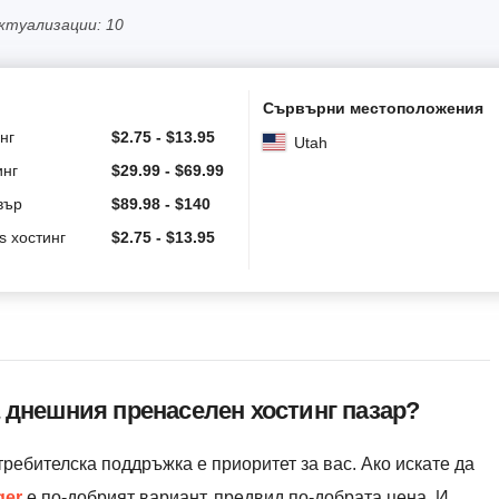
ктуализации: 10
Сървърни местоположения
нг
$
2.75
-
$
13.95
Utah
инг
$
29.99
-
$
69.99
вър
$
89.98
-
$
140
s хостинг
$
2.75
-
$
13.95
а днешния пренаселен хостинг пазар?
требителска поддръжка е приоритет за вас. Ако искате да
ger
е по-добрият вариант, предвид по-добрата цена. И