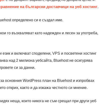
сравнение на български доставчици на уеб хостинг
.
luehost определено си е създал име.
якои го възхваляват като надежден и лесен за употреба,
и език и включват споделени, VPS и посветени хостинг
нва над 2 милиона уебсайта, Bluehost не осигурява
ровете си за данни.
 за основния WordPress план на Bluehost и изпробвах
оето открих, както и да изкажа честното си мнение.
идях неща, които никога не съм срещал при други уеб