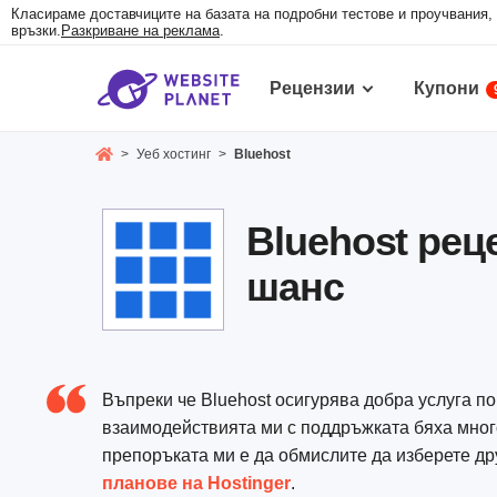
Класираме доставчиците на базата на подробни тестове и проучвания,
връзки.
Разкриване на реклама
.
Рецензии
Купони
>
Уеб хостинг
>
Bluehost
Bluehost рец
шанс
Въпреки че Bluehost осигурява добра услуга п
взаимодействията ми с поддръжката бяха мног
препоръката ми е да обмислите да изберете др
планове на Hostinger
.