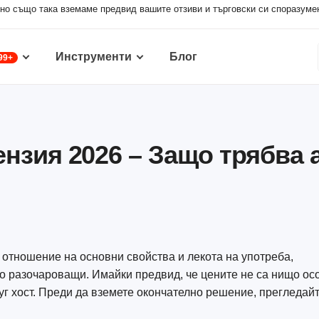
 но също така вземаме предвид вашите отзиви и търговски си споразуме
Инструменти
Блог
99+
ензия 2026 – Защо трябва 
о отношение на основни свойства и лекота на употреба,
о разочароващи. Имайки предвид, че цените не са нищо ос
уг хост. Преди да вземете окончателно решение, прегледай