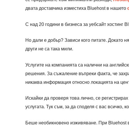
двата доставчика изместиха Bluehost в нашето
С над 20 години в бизнеса за уебсайт хостинг B
Но дали е добър? Зависи кого питате. Докато н
други не са така мили.
Услугите на компанията са налични на английск
решения. За съжаление въпреки факта, че захра
никаква информация относно локацията на цент
Искайки да проверя това лично, се регистрирах
услугата. Тук съм, за да споделя с вас всичко, к
Беше необикновено изживяване. При Bluehost в