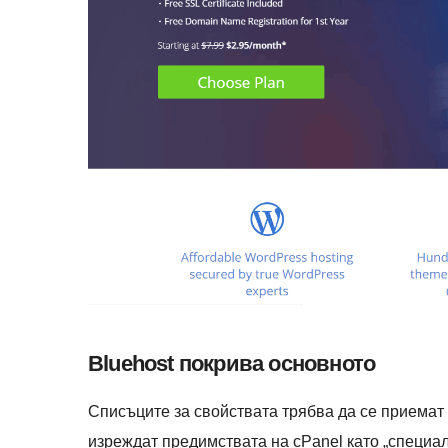
Bluehost покрива основното
Списъците за свойствата трябва да се приемат 
изреждат предимствата на cPanel като „специал