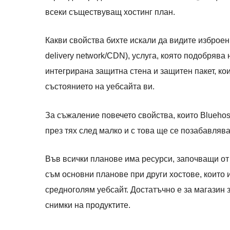
всеки съществуващ хостинг план.
Какви свойства бихте искали да видите изброен
delivery network/CDN), услуга, която подобрява
интегрирана защитна стена и защитен пакет, ко
състоянието на уебсайта ви.
За съжаление повечето свойства, които Blueho
през тях след малко и с това ще се позабавлява
Във всички планове има ресурси, започващи о
съм основни планове при други хостове, които 
средноголям уебсайт. Достатъчно е за магазин 
снимки на продуктите.