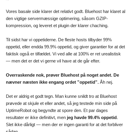
Vores basale side klarer det relativt godt. Bluehost har klaret al
den vigtige servermæssige optimering, såsom GZIP-
kompression, og leveret et plugin der klarer chaching.
Til sidst har vi oppetiderne. De fleste hosts tilbyder 99%
oppetid, eller endda 99.9% oppetid, og giver garantier for at det
faktisk også er tilfældet. Vi ved alle at 100% er ret urealistisk
— men det er det vi gerne vil have at de går efter.
Overraskende nok, prøver Bluehost på noget andet. De
nævner næsten ikke engang ordet ”oppetid”.
Åh nej.
Det er aldrig et godt tegn. Man kunne snildt tro at Bluehost
prøvede at skjule et eller andet, så jeg testede min side på
UptimeRobot og begyndte at spore den. Et par dages
resultater er ikke definitivt, men
jeg havde 99.4% oppetid
.
Slet ikke dårligt — men der er ingen garanti for at det forbliver
sådan.