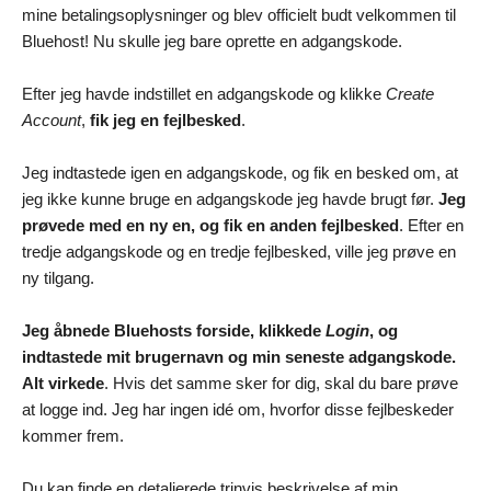
mine betalingsoplysninger og blev officielt budt velkommen til
Bluehost! Nu skulle jeg bare oprette en adgangskode.
Efter jeg havde indstillet en adgangskode og klikke
Create
Account
,
fik jeg en fejlbesked
.
Jeg indtastede igen en adgangskode, og fik en besked om, at
jeg ikke kunne bruge en adgangskode jeg havde brugt før.
Jeg
prøvede med en ny en, og fik en anden fejlbesked
. Efter en
tredje adgangskode og en tredje fejlbesked, ville jeg prøve en
ny tilgang.
Jeg åbnede Bluehosts forside, klikkede
Login
, og
indtastede mit brugernavn og min seneste adgangskode.
Alt virkede
. Hvis det samme sker for dig, skal du bare prøve
at logge ind. Jeg har ingen idé om, hvorfor disse fejlbeskeder
kommer frem.
Du kan finde en detaljerede trinvis beskrivelse af min