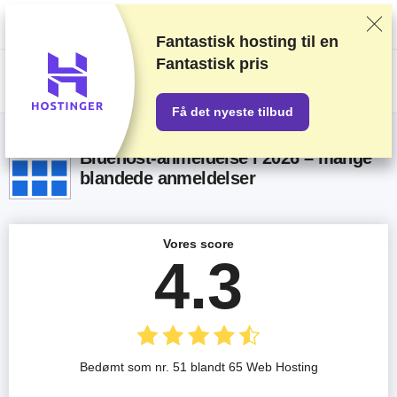
Vi rangerer forhandlere baseret på strenge tests og research, tager også
højde for din feedback og vores kommercielle aftaler med udbydere.
Denne side indeholder affiliate links.
Marketings Offentliggørelse
Fantastisk hosting til en
Fantastisk pris
US$
Få det nyeste tilbud
Bluehost-anmeldelse i 2026 – mange
blandede anmeldelser
Vores score
4.3
Bedømt som nr. 51 blandt 65 Web Hosting