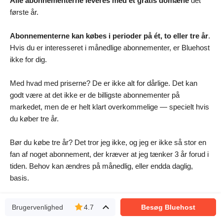
Alle abonnementerne leveres med et gratis domæne
det
første år.
Abonnementerne kan købes i perioder på ét, to eller tre år
.
Hvis du er interesseret i månedlige abonnementer, er Bluehost
ikke for dig.
Med hvad med priserne? De er ikke alt for dårlige. Det kan
godt være at det ikke er de billigste abonnementer på
markedet, men de er helt klart overkommelige — specielt hvis
du køber tre år.
Bør du købe tre år? Det tror jeg ikke, og jeg er ikke så stor en
fan af noget abonnement, der kræver at jeg tænker 3 år forud i
tiden. Behov kan ændres på månedlig, eller endda daglig,
basis.
Under betaling vil du opdage, at Bluehost har ret mange
Brugervenlighed
4.7
Besøg Bluehost
”forudvalgte mersalg.”
De har sparet dig for besværet med