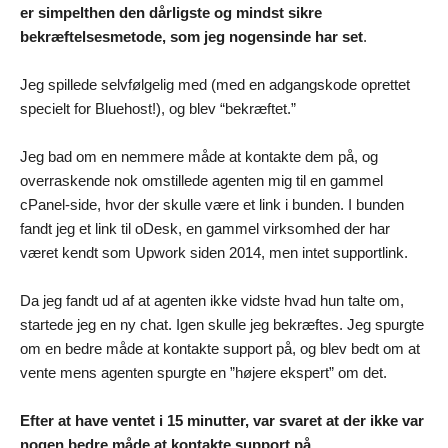
er simpelthen den dårligste og mindst sikre
bekræftelsesmetode, som jeg nogensinde har set
.
Jeg spillede selvfølgelig med (med en adgangskode oprettet
specielt for Bluehost!), og blev “bekræftet.”
Jeg bad om en nemmere måde at kontakte dem på, og
overraskende nok omstillede agenten mig til en gammel
cPanel-side, hvor der skulle være et link i bunden. I bunden
fandt jeg et link til oDesk, en gammel virksomhed der har
været kendt som Upwork siden 2014, men intet supportlink.
Da jeg fandt ud af at agenten ikke vidste hvad hun talte om,
startede jeg en ny chat. Igen skulle jeg bekræftes. Jeg spurgte
om en bedre måde at kontakte support på, og blev bedt om at
vente mens agenten spurgte en ”højere ekspert” om det.
Efter at have ventet i 15 minutter, var svaret at der ikke var
nogen bedre måde at kontakte support på
.