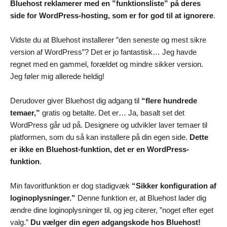
Bluehost reklamerer med en ”funktionsliste” på deres
side for WordPress-hosting, som er for god til at ignorere
.
Vidste du at Bluehost installerer ”den seneste og mest sikre
version af WordPress”? Det er jo fantastisk… Jeg havde
regnet med en gammel, forældet og mindre sikker version.
Jeg føler mig allerede heldig!
Derudover giver Bluehost dig adgang til
“flere hundrede
temaer,”
gratis og betalte. Det er… Ja, basalt set det
WordPress går ud på. Designere og udvikler laver temaer til
platformen, som du så kan installere på din egen side.
Dette
er ikke en Bluehost-funktion, det er en WordPress-
funktion
.
Min favoritfunktion er dog stadigvæk
“Sikker konfiguration af
loginoplysninger.”
Denne funktion er, at Bluehost lader dig
ændre dine loginoplysninger til, og jeg citerer, ”noget efter eget
valg.”
Du vælger din
egen
adgangskode hos Bluehost!