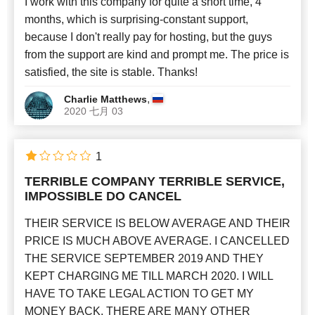
I work with this company for quite a short time, 4
months, which is surprising-constant support,
because I don't really pay for hosting, but the guys
from the support are kind and prompt me. The price is
satisfied, the site is stable. Thanks!
,
Charlie Matthews
2020 七月 03
1
TERRIBLE COMPANY TERRIBLE SERVICE,
IMPOSSIBLE DO CANCEL
THEIR SERVICE IS BELOW AVERAGE AND THEIR
PRICE IS MUCH ABOVE AVERAGE. I CANCELLED
THE SERVICE SEPTEMBER 2019 AND THEY
KEPT CHARGING ME TILL MARCH 2020. I WILL
HAVE TO TAKE LEGAL ACTION TO GET MY
MONEY BACK. THERE ARE MANY OTHER