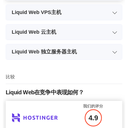
Liquid Web VPS主机
套餐名称
Cloud VPS General 1 GB
Cl
Liquid Web 云主机
存储空间
30 GB SSD
套餐名称
Intel Xeon E-2334
带宽
1 TB
Liquid Web 独立服务器主机
存储空间
2 x 480 GB SSD RAID-1
2
中央处理器 (CPU)
1 CPU
套餐名称
E3-Intel 1230 v6 (Linux)
带宽
10 TB
RAM 存储器
1 GB
存储空间
RAID-1 2x 480 GB
比较
中央处理器 (CPU)
4 @ 3.4 GHz
价格
$
5.00
带宽
10 TB
RAM 存储器
16 GB
Liquid Web在竞争中表现如何？
中央处理器 (CPU)
4 @ 3.5 GHz
价格
$
115
我们的评分
RAM 存储器
16 GB
更多细节
4.9
价格
$
48.00