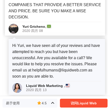
COMPANIES THAT PROVIDE A BETTER SERVICE
AND PRICE. BE SURE YOU MAKE A WISE
DECISION.
,
Yuri Gricheno
2020 四月 08
Hi Yuri, we have seen all of your reviews and have
attempted to reach you but have been
unsuccessful. Are you available for a call? We
would like to help you resolve the issues. Please
email us at
helpfulhumans@liquidweb.com
as
soon as you are able to.
,
Liquid Web Marketing
2020 四月 13
易于使用
4.5
访问Liquid Web
5