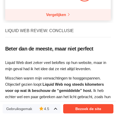
Vergelijken
LIQUID WEB REVIEW: CONCLUSIE
Beter dan de meeste, maar niet perfect
Liquid Web doet zeker veel beloftes op hun website, maar in
mijn geval had ik het idee dat ze niet altijd leverden.
Misschien waren mijn verwachtingen te hooggespannen.
Objectief gezien loopt
Liquid Web nog steeds kilometers
voor op wat ik beschouw de “gemiddelde” host.
Ik heb
echter wel een paar gebreken aan het licht gebracht, zoals hun
soms matige ticketondersteuning, restrictief restitutiebeleid en
Gebruiksgemak
4.5
Bezoek de site
lager dan verwachte prestaties.