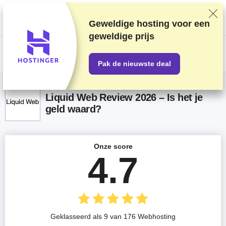
We rangschikken providers op basis van grondige tests en onderzoek,
maar houden ook rekening met feedback van onze lezers en onze
commerciële overeenkomsten met providers. Deze pagina bevat
Geweldige hosting voor een
affiliatelinks.
Openbaarmaking van advertenties
geweldige prijs
US$
Pak de nieuwste deal
Liquid Web Review 2026 – Is het je
geld waard?
Onze score
4.7
Geklasseerd als 9 van 176 Webhosting