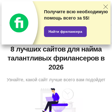
Мы оцениваем продавцов по результатам тщательного
тестирования и изучения, а также учитываем ваши отзывы и
Получите всю необходимую
наши коммерческие соглашения с провайдерами. На данной
помощь
всего за 5$!
странице содержатся партнёрские ссылки.
Раскрытие
информации о рекламе
Найти фрилансера
US$
8 лучших сайтов для найма
талантливых фрилансеров в
2026
Узнайте, какой сайт лучше всего вам подойдет