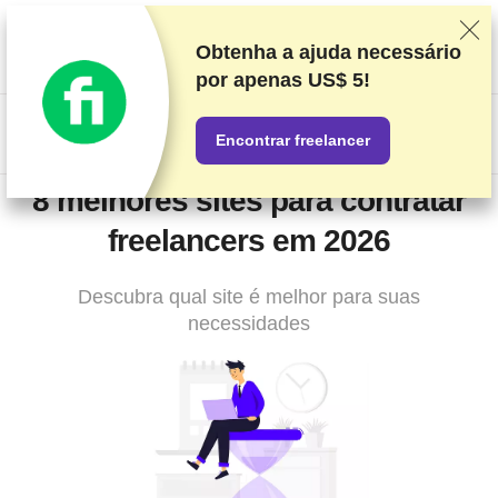
Classificamos os fornecedores com base em testes e pesquisas
rigorosos, mas também levamos em consideração seu feedback
Obtenha a ajuda necessário
e nossos acordos comerciais com provedores. Esta página
por
apenas US$ 5!
contém links de afiliados.
Divulgação de Publicidade
US$
Encontrar freelancer
8 melhores sites para contratar
freelancers em 2026
Descubra qual site é melhor para suas
necessidades