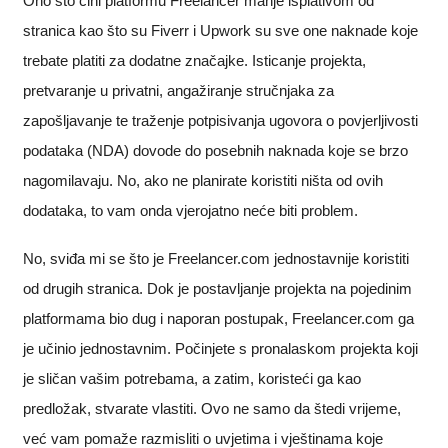
Ono što čini platformu Freelancer manje isplativom od
stranica kao što su Fiverr i Upwork su sve one naknade koje
trebate platiti za dodatne značajke. Isticanje projekta,
pretvaranje u privatni, angažiranje stručnjaka za
zapošljavanje te traženje potpisivanja ugovora o povjerljivosti
podataka (NDA) dovode do posebnih naknada koje se brzo
nagomilavaju. No, ako ne planirate koristiti ništa od ovih
dodataka, to vam onda vjerojatno neće biti problem.
No, sviđa mi se što je Freelancer.com jednostavnije koristiti
od drugih stranica. Dok je postavljanje projekta na pojedinim
platformama bio dug i naporan postupak, Freelancer.com ga
je učinio jednostavnim. Počinjete s pronalaskom projekta koji
je sličan vašim potrebama, a zatim, koristeći ga kao
predložak, stvarate vlastiti. Ovo ne samo da štedi vrijeme,
već vam pomaže razmisliti o uvjetima i vještinama koje