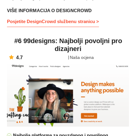
VIŠE INFORMACIJA O DESIGNCROWD
Posjetite DesignCrowd službenu stranicu >
#6 99designs: Najbolji povoljni pro
dizajneri
4.7
Naša ocjena
Najbolja platforma za pouzdanog i povoljnog