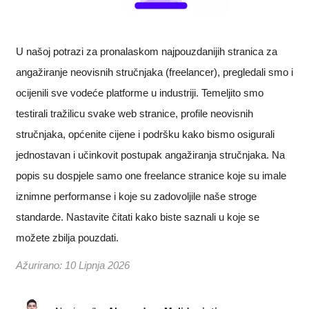
U našoj potrazi za pronalaskom najpouzdanijih stranica za
angažiranje neovisnih stručnjaka (freelancer), pregledali smo i
ocijenili sve vodeće platforme u industriji. Temeljito smo
testirali tražilicu svake web stranice, profile neovisnih
stručnjaka, općenite cijene i podršku kako bismo osigurali
jednostavan i učinkovit postupak angažiranja stručnjaka. Na
popis su dospjele samo one freelance stranice koje su imale
iznimne performanse i koje su zadovoljile naše stroge
standarde. Nastavite čitati kako biste saznali u koje se
možete zbilja pouzdati.
Ažurirano:
10 Lipnja 2026