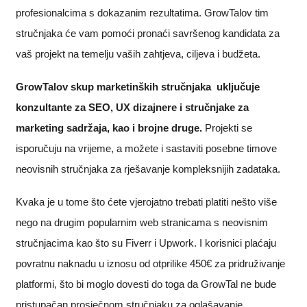
profesionalcima s dokazanim rezultatima. GrowTalov tim
stručnjaka će vam pomoći pronaći savršenog kandidata za
vaš projekt na temelju vaših zahtjeva, ciljeva i budžeta.
GrowTalov skup marketinških stručnjaka uključuje
konzultante za SEO, UX dizajnere i stručnjake za
marketing sadržaja, kao i brojne druge.
Projekti se
isporučuju na vrijeme, a možete i sastaviti posebne timove
neovisnih stručnjaka za rješavanje kompleksnijih zadataka.
Kvaka je u tome što ćete vjerojatno trebati platiti nešto više
nego na drugim popularnim web stranicama s neovisnim
stručnjacima kao što su Fiverr i Upwork. I korisnici plaćaju
povratnu naknadu u iznosu od otprilike 450€ za pridruživanje
platformi, što bi moglo dovesti do toga da GrowTal ne bude
pristupačan prosječnom stručnjaku za oglašavanje.