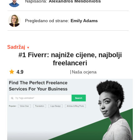
Napisao/la:
Alexandros Melidoniotis
Pregledano od strane:
Emily Adams
Sadržaj
#1 Fiverr: najniže cijene, najbolji
freelanceri
4.9
Naša ocjena