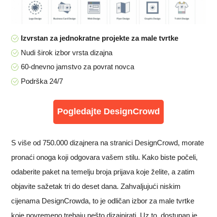
Izvrstan za jednokratne projekte za male tvrtke
Nudi širok izbor vrsta dizajna
60-dnevno jamstvo za povrat novca
Podrška 24/7
Pogledajte DesignCrowd
S više od 750.000 dizajnera na stranici DesignCrowd, morate
pronaći onoga koji odgovara vašem stilu. Kako biste počeli,
odaberite paket na temelju broja prijava koje želite, a zatim
objavite sažetak tri do deset dana. Zahvaljujući niskim
cijenama DesignCrowda, to je odličan izbor za male tvrtke
koje povremeno trebaju nešto dizajnirati. Uz to, dostupan je