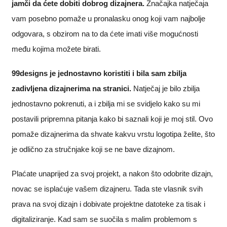
jamči da ćete dobiti dobrog dizajnera.
Značajka natječaja
vam posebno pomaže u pronalasku onog koji vam najbolje
odgovara, s obzirom na to da ćete imati više mogućnosti
među kojima možete birati.
99designs je jednostavno koristiti i bila sam zbilja
zadivljena dizajnerima na stranici.
Natječaj je bilo zbilja
jednostavno pokrenuti, a i zbilja mi se svidjelo kako su mi
postavili pripremna pitanja kako bi saznali koji je moj stil. Ovo
pomaže dizajnerima da shvate kakvu vrstu logotipa želite, što
je odlično za stručnjake koji se ne bave dizajnom.
Plaćate unaprijed za svoj projekt, a nakon što odobrite dizajn,
novac se isplaćuje vašem dizajneru. Tada ste vlasnik svih
prava na svoj dizajn i dobivate projektne datoteke za tisak i
digitaliziranje. Kad sam se suočila s malim problemom s