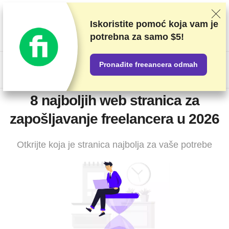
Ocjenjujemo dobavljače na temelju rigoroznog testiranja i
istraživanja, ali također uzimamo u obzir vaše povratne
Iskoristite pomoć koja vam je
informacije i naše komercijalne ugovore s pružateljima usluga.
potrebna za
samo $5!
Ova stranica sadrži partnerske veze.
Transparentnost
oglašavanja
Pronađite freeancera odmah
US$
8 najboljih web stranica za
zapošljavanje freelancera u 2026
Otkrijte koja je stranica najbolja za vaše potrebe