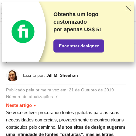
Classificamos os fornecedores com base em testes e pesquisas rigorosos,
mas também levamos em consideração seu feedback e nossos acordos
comerciais com provedores. Esta página contém links de
Obtenha um logo
afiliados.
Divulgação de Publicidade
customizado
por
apenas US$ 5!
US$
Encontrar designer
70+ fontes grátis para designers – grátis
para uso comercial
Escrito por:
Jill M. Sheehan
Publicado pela primeira vez em:
21 de Outubro de 2019
Número de atualizações: 7
Neste artigo
Se você estiver procurando fontes gratuitas para as suas
necessidades comerciais, provavelmente encontrou alguns
obstáculos pelo caminho.
Muitos sites de design sugerem
uma infinidade de fontes “gratuitas”, mas as letras