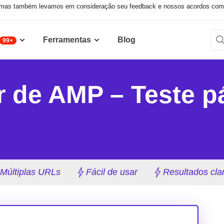
 mas também levamos em consideração seu feedback e nossos acordos comerc
Ferramentas
Blog
99+
r de AMP – Teste 
Múltiplas URLs
Fácil de usar
Resultados cla