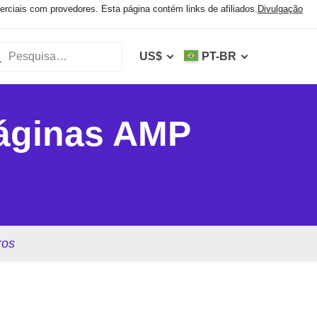
iais com provedores. Esta página contém links de afiliados.
Divulgação
US$
PT-BR
páginas AMP
ros