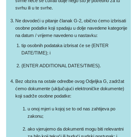
svrhe neće se čuvati dulje nego što je potrebno za tu
svrhu ili u te svrhe.
Ne dovodeći u pitanje članak G-2, obično ćemo izbrisati
osobne podatke koji spadaju u dolje navedene kategorije
na datum / vrijeme navedeno u nastavku:
tip osobnih podataka izbrisat će se {ENTER
DATE/TIME}; i
{ENTER ADDITIONAL DATES/TIMES}.
Bez obzira na ostale odredbe ovog Odjeljka G, zadržat
ćemo dokumente (uključujući elektroničke dokumente)
koji sadrže osobne podatke:
u onoj mjeri u kojoj se to od nas zahtijeva po
zakonu;
ako vjerujemo da dokumenti mogu biti relevantni
za bilo koji tekući ili budući sudski postupak; i