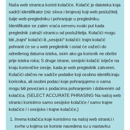
Naša web stranica koristi kolačiće. Kolačić je datoteka koja
sadrži identifikator (niz slova i brojeva) koji web poslužitelj
šalje web-pregledniku i pohranjuje u pregledniku.
Identifikator se zatim vraća serveru svaki put kada
preglednik zatraži stranicu od poslužitelja. Kolačići mogu
biti „trajni“ kolačići ili „sesijski“ kolačići: trajni kolačić
pohranit će se u web preglednik i ostat će važeći do
određenog datuma isteka, osim ako ga korisnik ne obriše
prije isteka roka; S druge strane, sesijski kolačić istječe na
kraju korisničke sesije, kada je web preglednik zatvoren.
Kolačići obično ne sadrže podatke koji osobno identificiraju
korisnika, ali osobni podaci koje pohranjujemo o vama
mogu biti povezani s podacima pohranjenim i dobivenim od
kolačića. {SELECT ACCURATE PHRASING Na našoj web
stranici koristimo samo sesijske kolačiće / samo trajne
kolačiće / i sesijske i trajne kolačiće.}
Imena kolačića koje koristimo na našoj web stranici i
svrhe u kojima se koriste navedena su u nastavku: