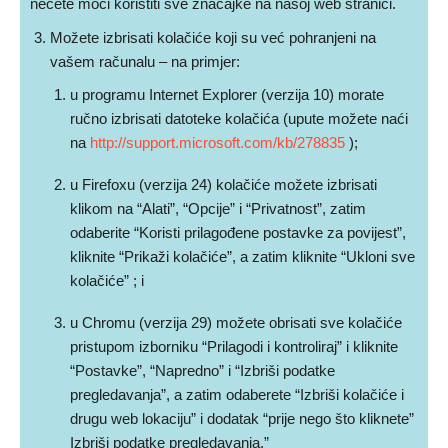
nećete moći koristiti sve značajke na našoj web stranici.
Možete izbrisati kolačiće koji su već pohranjeni na
vašem računalu – na primjer:
u programu Internet Explorer (verzija 10) morate
ručno izbrisati datoteke kolačića (upute možete naći
na
http://support.microsoft.com/kb/278835
);
u Firefoxu (verzija 24) kolačiće možete izbrisati
klikom na “Alati”, “Opcije” i “Privatnost”, zatim
odaberite “Koristi prilagođene postavke za povijest”,
kliknite “Prikaži kolačiće”, a zatim kliknite “Ukloni sve
kolačiće” ; i
u Chromu (verzija 29) možete obrisati sve kolačiće
pristupom izborniku “Prilagodi i kontroliraj” i kliknite
“Postavke”, “Napredno” i “Izbriši podatke
pregledavanja”, a zatim odaberete “Izbriši kolačiće i
drugu web lokaciju” i dodatak “prije nego što kliknete”
Izbriši podatke pregledavanja.”