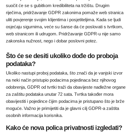
suočit će se s gubitkom kredibiliteta na tržištu. Drugim
riječima, pridržavanje GDPR zakonima pomaže web stranica
uliti povjerenje svojim klijentima i posjetiteljima. Kada se ljudi
osjećaju sigurnima, veće su šanse da će poslovati s tvrtkom,
web stranicom ili udrugom. Pridržavanje GDPR-u nije samo
zakonska nužnost, nego i dobar poslovni potez.
Što će se desiti ukoliko dođe do proboja
podataka?
Ukoliko nastupi proboj podataka, što znači da je vanjski izvor
na neki način pristupio podacima pojedinaca bez njihovog
odobrenja, GDPR od tvrtki traži da obavijeste nadležne organe
za zaštitu podataka unutar 72 sata. Tvrtka također mora
obavijestiti i pojedince čijim podacima je pristupano što je brže
moguće. Važno je primijetiti da je glavni cilj GDPR-a zaštita
osobnih informacija korisnika.
Kako će nova polica privatnosti izgledati?