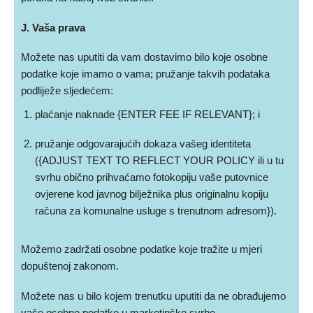
J. Vaša prava
Možete nas uputiti da vam dostavimo bilo koje osobne
podatke koje imamo o vama; pružanje takvih podataka
podliježe sljedećem:
plaćanje naknade {ENTER FEE IF RELEVANT}; i
pružanje odgovarajućih dokaza vašeg identiteta
({ADJUST TEXT TO REFLECT YOUR POLICY ili u tu
svrhu obično prihvaćamo fotokopiju vaše putovnice
ovjerene kod javnog bilježnika plus originalnu kopiju
računa za komunalne usluge s trenutnom adresom}).
Možemo zadržati osobne podatke koje tražite u mjeri
dopuštenoj zakonom.
Možete nas u bilo kojem trenutku uputiti da ne obrađujemo
vaše osobne podatke u marketinške svrhe.