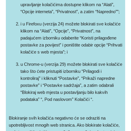
upravljanje kolačićima dostupne klikom na “Alati”,
“Opcije interneta”, “Privatnost”, a zatim “Napredno””;
i u Firefoxu (verzija 24) možete blokirati sve kolačiće
klikom na “Alati”, “Opcije”, “Privatnost”, na
padajućem izborniku odaberite “Koristi prilagođene
postavke za povijest” i poništite odabir opcije “Prihvati
kolačiće s web mjesta”; i
u Chrome-u (verzija 29) možete blokirati sve kolačiće
tako što ćete pristupiti izborniku “Prilagodi i
kontroliraj” i kliknuti “Postavke”, “Prikaži napredne
postavke” i “Postavke sadržaja”, a zatim odabrali
“Blokiraj web mjesta u postavljanju bilo kakvih
podataka” “, Pod naslovom” Kolačići “.
Blokiranje svih kolačića negativno će se odraziti na
upotrebljivost mnogih web stranica. Ako blokirate kolačiće,