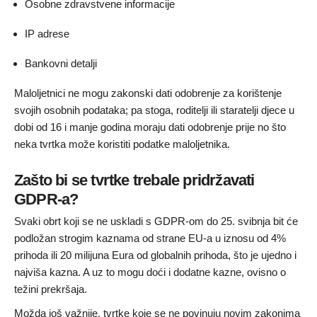
Osobne zdravstvene informacije
IP adrese
Bankovni detalji
Maloljetnici ne mogu zakonski dati odobrenje za korištenje
svojih osobnih podataka; pa stoga, roditelji ili staratelji djece u
dobi od 16 i manje godina moraju dati odobrenje prije no što
neka tvrtka može koristiti podatke maloljetnika.
Zašto bi se tvrtke trebale pridržavati
GDPR-a?
Svaki obrt koji se ne uskladi s GDPR-om do 25. svibnja bit će
podložan strogim kaznama od strane EU-a u iznosu od 4%
prihoda ili 20 milijuna Eura od globalnih prihoda, što je ujedno i
najviša kazna. A uz to mogu doći i dodatne kazne, ovisno o
težini prekršaja.
Možda još važnije, tvrtke koje se ne povinuju novim zakonima