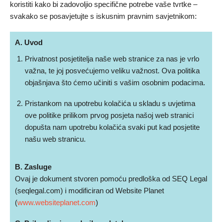
koristiti kako bi zadovoljio specifične potrebe vaše tvrtke –
svakako se posavjetujte s iskusnim pravnim savjetnikom:
A. Uvod
Privatnost posjetitelja naše web stranice za nas je vrlo
važna, te joj posvećujemo veliku važnost. Ova politika
objašnjava što ćemo učiniti s vašim osobnim podacima.
Pristankom na upotrebu kolačića u skladu s uvjetima
ove politike prilikom prvog posjeta našoj web stranici
dopušta nam upotrebu kolačića svaki put kad posjetite
našu web stranicu.
B. Zasluge
Ovaj je dokument stvoren pomoću predloška od SEQ Legal
(seqlegal.com) i modificiran od Website Planet
(
www.websiteplanet.com
)