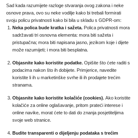
Sad kada razumijete razloge stvaranja ovog zakona i neke
osnove prava, ovo su neke vodilje kako bi trebali formirati
svoju policu privatnosti kako bi bila u skladu s GDPR-om:
Neka polica bude kratka i sažeta.
Polica privatnosti mora
sadržavati tri osnovna elementa: mora biti sažeta i
pristupačna; mora biti napisana jasno, jezikom koje i dijete
može razumijeti; i mora biti besplatna.
Objasnite kako koristite podatke.
Opišite što ćete raditi s
podacima nakon što ih dobijete. Primjerice, navedite
koristite li ih u marketinške svrhe ili ih prodajete trećim
stranama.
Objasnite kako koristite kolačiće (cookies).
Ako koristite
kolačiće za online oglašavanje, pritom prateći interese i
online navike, morat ćete to dati do znanja posjetiteljima
svoje web stranice.
Budite transparenti o dijeljenju podataka s trećim