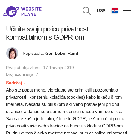
US$
Učinite svoju policu privatnosti
kompatibilnom s GDPR-om
Napisao/la:
Gail Lobel Rand
Prvi put objavljeno:
17 Travnja 2019
Broj ažuriranja: 7
Sadržaj
Ako ste poput mene, vjerojatno ste primijetili upozorenja o
privatnosti i korištenju kolačića (cookies) kako iskaču širom
interneta. Nekada su bili skoro skriveno postavljeni pri dnu
stranice, a danas su u samom centru i unose vam se u lice.
Saznajte zašto je to tako, što je to GDPR, te što to čini policu
privatnosti vaše web stranice da bude u skladu s GDPR-om.
Pri dnu ovoga članka možete pronaci primjer police privatnosti