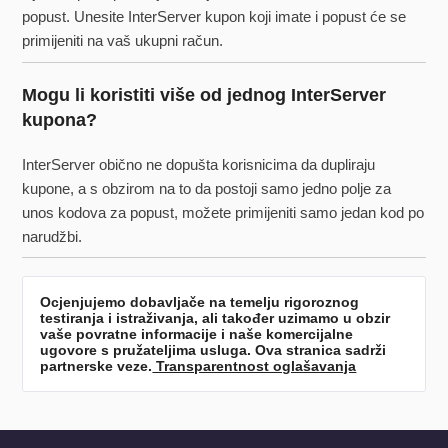
popust. Unesite InterServer kupon koji imate i popust će se
primijeniti na vaš ukupni račun.
Mogu li koristiti više od jednog InterServer
kupona?
InterServer obično ne dopušta korisnicima da dupliraju
kupone, a s obzirom na to da postoji samo jedno polje za
unos kodova za popust, možete primijeniti samo jedan kod po
narudžbi.
Ocjenjujemo dobavljače na temelju rigoroznog
testiranja i istraživanja, ali također uzimamo u obzir
vaše povratne informacije i naše komercijalne
ugovore s pružateljima usluga. Ova stranica sadrži
partnerske veze.
Transparentnost oglašavanja